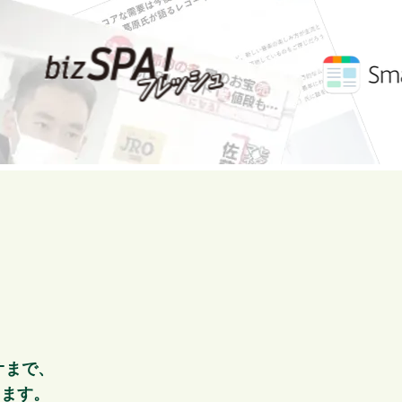
オまで、
します。