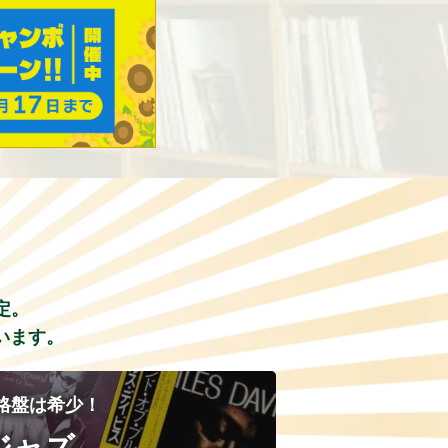
定。
います。
格盤は希少！
ジャズ