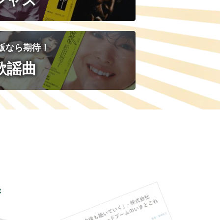
版なら期待！
歌謡曲
き