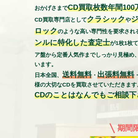
CD買取枚数年間100
おかげさまで
クラシック
CD買取専門店として
や
ロック
のような高い専門性を要求され
ンルに特化した査定士
が1枚1枚
ア盤から定番人気作までしっかり見極め
います。
送料無料
出張料無料
日本全国、
・
様の大切なCDを買取させていただきます
CDのことはなんでもご相談下
期間