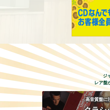
ジ
レア盤
高音質盤に
クラシ