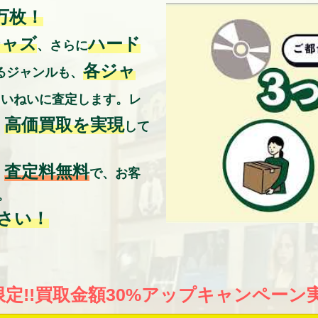
万枚！
ジャズ
ハード
、さらに
各ジャ
るジャンルも、
ていねいに査定します。レ
高価買取を実現
、
して
査定料無料
・
で、お客
。
さい！
限定!!買取金額30%アップキャンペーン実