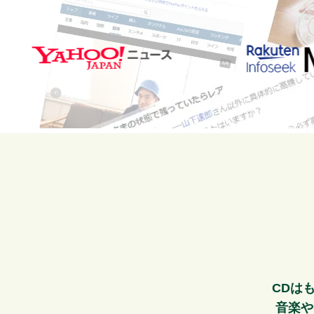
CDは
音楽や