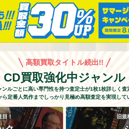
高額買取タイトル続出!!
CD買取強化中ジャンル
ャンルごとに高い専門性を持つ査定士が1枚1枚詳しく査
から定番人気作までしっかり見極め高額査定を実現して
注目！
旧規
ック