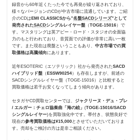
録音から60年近くたった今でも再発が繰り返されており、
様々なバージョンのCDが中古市場に流通しています。ご紹
介のCDは
EMI CLASSICSから”
名盤SACDシリーズ
”として
発売された
SACD
シングルレイヤー盤
（
TOGE-15016
）で
す。マスタリングは英アビー・ロード・スタジオの全面協
力のもと行われており、音質面での評価が非常に高い一枚
です。また現在は廃盤ということもあり、
中古市場での買
取価格は高騰傾向
にあります。
近年ESOTERIC（エソテリック）社から発売された
SACD
ハイブリッド盤
（
ESSW90254
）も存在しますが、前述の
SACDシングルレイヤー盤（TOGE-15016）と比較すると
買取価格は若干お安くなってしまう傾向があります。
セタガヤCD買取センターでは、
ジャクリーヌ・デュ・プレ
/ エルガー：チェロ協奏曲「海の絵」
(
TOGE-15016/SACD
シングルレイヤー
)を買取強化中です。帯付き、状態良好で
現在の
参考買取価格は¥15,000
とさせていただいておりま
す。売却をご検討の方は是非ご相談ください。