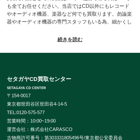
も全てお任せください。当店ではCD以外にもレコード
やオーディオ機器、楽器など何でも買取ります。勿論楽
器やオーディオ機器の専門スタッフもいる為、細かくし
っかりとした査定をお約束致します。系列にレコードの
買取専門店もある為、古いレコードの処分に困っている
続きを読む
方もご相談頂けます。CDの買取対象ジャンルはオール
ジャンルなんでも大丈夫！ロック、ジャズ、ソウル、歌
謡曲、クラシック、サントラやインディーズ盤まで、と
にかくなんでもご相談ください。ヒットタイトルから誰
も知らないマイナータイトルまで何でもお売りくださ
セタガヤCD買取センター
い。プレミアCDをどこよりも高く、ギリギリまで高額
SETAGAYA CD CENTER
買取させて頂けるのはセタガヤCD買取センターだけで
〒154-0017
す。お客様の大切なCDの価値をしっかりと見極めるた
東京都世田谷区世田谷4-14-5
めに、各ジャンルに精通したベテランのスタッフが一つ
TEL:
0120-575-577
一つ丁寧に査定を行わせて頂きます。過去の莫大な買取
営業時間：10:00~19:00
データに加えて世界中の最新相場チャートを照らし合わ
運営会社：株式会社CARASCO
せ、ただ買い取るだけのサービスとは一線を画する「的
古物商許可番号：第303331805496号/東京都公安委員会
確な」査定はどこにも真似出来ません。ご自宅で聴かな