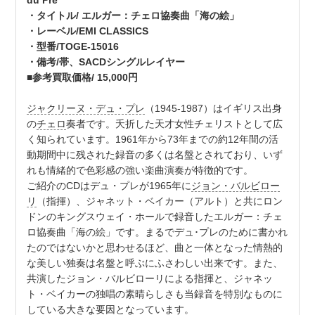
du Pré
・タイトル/ エルガー：チェロ協奏曲「海の絵」
・レーベル/EMI CLASSICS
・型番/TOGE-15016
・備考/帯、SACDシングルレイヤー
■参考買取価格/ 15,000円
ジャクリーヌ・デュ・プレ
（1945-1987）はイギリス出身
の
チェロ
奏者です。夭折した天才女性チェリストとして広
く知られています。1961年から73年までの約12年間の活
動期間中に残された録音の多くは名盤とされており、いず
れも情緒的で色彩感の強い楽曲演奏が特徴的です。
ご紹介のCDはデュ・プレが1965年に
ジョン・バルビロー
リ
（指揮）、ジャネット・ベイカー（アルト）と共にロン
ドンのキングスウェイ・ホールで録音したエルガー：チェ
ロ協奏曲「海の絵」です。まるでデュ･プレのために書かれ
たのではないかと思わせるほど、曲と一体となった情熱的
な美しい独奏は名盤と呼ぶにふさわしい出来です。また、
共演したジョン・バルビローリによる指揮と、ジャネッ
ト・ベイカーの独唱の素晴らしさも当録音を特別なものに
している大きな要因となっています。