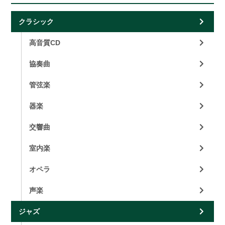
クラシック
高音質CD
協奏曲
管弦楽
器楽
交響曲
室内楽
オペラ
声楽
ジャズ