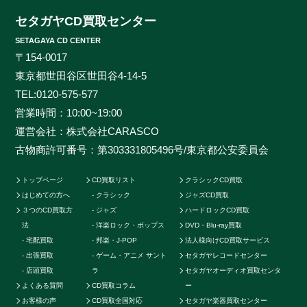
も知らないマイナータイトルまで何でもお売りくださ
セタガヤCD買取センター
い。プレミアCDをどこよりも高く、ギリギリまで高額
SETAGAYA CD CENTER
買取させて頂けるのはセタガヤCD買取センターだけで
〒154-0017
す。お客様の大切なCDの価値をしっかりと見極めるた
東京都世田谷区世田谷4-14-5
めに、各ジャンルに精通したベテランのスタッフが一つ
TEL:
0120-575-577
一つ丁寧に査定を行わせて頂きます。過去の莫大な買取
営業時間：10:00~19:00
データに加えて世界中の最新相場チャートを照らし合わ
運営会社：株式会社CARASCO
せ、ただ買い取るだけのサービスとは一線を画する「的
古物商許可番号：第303331805496号/東京都公安委員会
確な」査定はどこにも真似出来ません。ご自宅で聴かな
くなったCDの現在の中古価格をご存知ですか。CDの中
トップページ
CD買取リスト
クラシックCD買取
古相場は日々変動しています。それは国内だけではなく
はじめての方へ
クラシック
ジャズCD買取
世界基準の価格相場でも同じです。当店では国内のネッ
３つのCD買取方
ジャズ
ハードロックCD買取
トワークだけでなく、アメリカやカナダ、イギリスなど
法
洋楽ロック・ポップス
DVD・Blu-ray買取
の海外ネットワークも強く、日本では人気のないCDで
宅配買取
邦楽・J-POP
法人様向けCD買取サービス
も高く買取ることが可能です。業界トップの高価買取を
出張買取
ゲーム・アニメ サント
セタガヤレコードセンター
実現することができます。例えばクラシックのCDでも
店頭買取
ラ
セタガヤオーディオ買取センタ
よくある質問
CD買取コラム
ー
高音質盤か通常盤で全く値段が変わってきたり、ロック
お客様の声
CD買取全国対応
セタガヤ楽器買取センター
やポップス系CDで帯の形状や製造年によって何十倍に