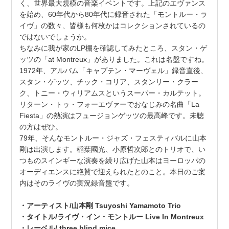
く、世界最大規模の音楽イベントです。上記のエヴァンス
を始め、60年代から80年代に録音された「モントルー・ラ
イヴ」の数々、皆様も何枚かはコレクションされているの
ではないでしょうか。
ちなみに我が家のLP棚を確認してみたところ、スタン・ゲ
ッツの「at Montreux」がありました。これは名盤ですね。
1972年、アルバム「キャプテン・マーヴェル」録音直後、
スタン・ゲッツ、チック・コリア、スタンリー・クラー
ク、トニー・ウィリアムスというスーパー・カルテット。
リターン・トゥ・フォーエヴァーでおなじみの名曲「La
Fiesta」の熱演はフュージョンゲッツの最高峰です。未聴
の方はぜひ。
79年、そんなモントルー・ジャズ・フェスティバルに山本
剛は出演します。稲葉國光、小原哲次郎とのトリオで、い
つものスインギーな演奏を繰り広げた山本はヨーロッパの
オーディエンスに絶賛で迎えられたとのこと。本日のご案
内はそのライヴの実況録音盤です。
・アーティスト/山本剛 Tsuyoshi Yamamoto Trio
・タイトル/ライヴ・イン・モントルー Live In Montreux
・レーベル/ three blind mice