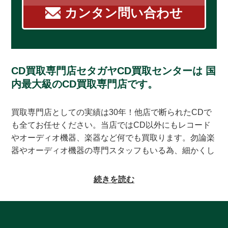
カンタン問い合わせ
CD買取専門店セタガヤCD買取センターは
国
内最大級のCD買取専門店です。
買取専門店としての実績は30年！他店で断られたCDで
も全てお任せください。当店ではCD以外にもレコード
やオーディオ機器、楽器など何でも買取ります。勿論楽
器やオーディオ機器の専門スタッフもいる為、細かくし
っかりとした査定をお約束致します。系列にレコードの
買取専門店もある為、古いレコードの処分に困っている
続きを読む
方もご相談頂けます。CDの買取対象ジャンルはオール
ジャンルなんでも大丈夫！ロック、ジャズ、ソウル、歌
謡曲、クラシック、サントラやインディーズ盤まで、と
にかくなんでもご相談ください。ヒットタイトルから誰