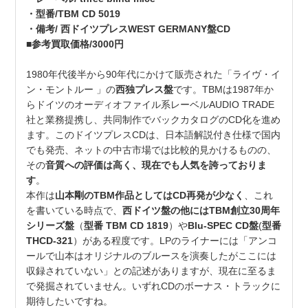
・型番/TBM CD 5019
・備考/ 西ドイツプレスWEST GERMANY盤CD
■参考買取価格/3000円
1980年代後半から90年代にかけて販売された「ライヴ・イ
ン・モントルー 」の
西独プレス盤
です。TBMは1987年か
らドイツのオーディオファイル系レーベルAUDIO TRADE
社と業務提携し、共同制作でバックカタログのCD化を進め
ます。このドイツプレスCDは、日本語解説付き仕様で国内
でも発売、ネットの中古市場では比較的見かけるものの、
その
音質への評価は高く、現在でも人気を誇っておりま
す
。
本作は
山本剛のTBM作品としてはCD再発が少なく
、これ
を書いている時点で、
西ドイツ盤の他にはTBM創立30周年
シリーズ盤
（
型番 TBM CD 1819
）や
Blu-SPEC CD盤
(
型番
THCD-321
）がある程度です。LPのライナーには「アンコ
ールで山本はオリジナルのブルースを演奏したがここには
収録されていない」との記述がありますが、現在に至るま
で発掘されていません。いずれCDのボーナス・トラックに
期待したいですね。