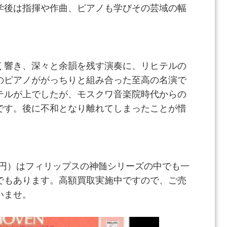
学後は指揮や作曲、ピアノも学びその芸域の幅
く響き、深々と余韻を残す演奏に、リヒテルの
のピアノががっちりと組み合った至高の名演で
テルが上でしたが、モスクワ音楽院時代からの
です。後に不和となり離れてしまったことが惜
60円）はフィリップスの神髄シリーズの中でも一
でもあります。高額買取実施中ですので、ご売
いませ。