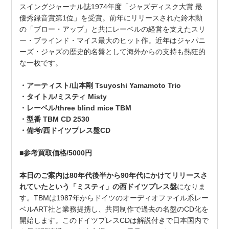
スイングジャーナル誌1974年度「ジャズディスク大賞 最
優秀録音賞第1位」を受賞。前年にリリースされた鈴木勲
の「ブロー・アップ」と共にレーベルの経営を支えたスリ
ー・ブラインド・マイス最大のヒット作。近年はジャパニ
ーズ・ジャズの歴史的名盤として海外からの支持も熱狂的
な一枚です。
・アーティスト/山本剛 Tsuyoshi Yamamoto Trio
・タイトル/ミスティ Misty
・レーベル/three blind mice TBM
・型番 TBM CD 2530
・備考/西ドイツプレス盤CD
■参考買取価格/5000円
本日のご案内は80年代後半から90年代にかけてリリースさ
れていたという「ミスティ」の西ドイツプレス盤
になりま
す。TBMは1987年からドイツのオーディオファイル系レー
ベルART社と業務提携し、共同制作で過去の名盤のCD化を
開始します。このドイツプレスCDは解説付きで日本国内で