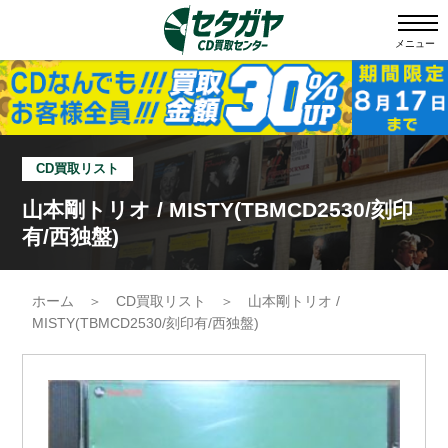
メニュー
CD買取リスト
山本剛トリオ / MISTY(TBMCD2530/刻印
有/西独盤)
ホーム
＞
CD買取リスト
＞
山本剛トリオ /
MISTY(TBMCD2530/刻印有/西独盤)