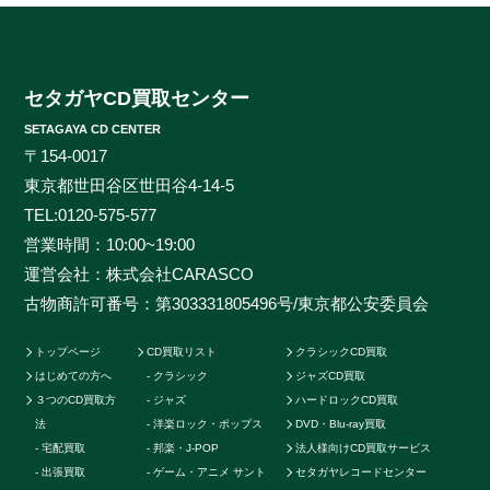
ジャンルなんでも大丈夫！ロック、ジャズ、ソウル、歌
謡曲、クラシック、サントラやインディーズ盤まで、と
にかくなんでもご相談ください。ヒットタイトルから誰
も知らないマイナータイトルまで何でもお売りくださ
セタガヤCD買取センター
い。プレミアCDをどこよりも高く、ギリギリまで高額
SETAGAYA CD CENTER
買取させて頂けるのはセタガヤCD買取センターだけで
〒154-0017
す。お客様の大切なCDの価値をしっかりと見極めるた
東京都世田谷区世田谷4-14-5
めに、各ジャンルに精通したベテランのスタッフが一つ
TEL:
0120-575-577
一つ丁寧に査定を行わせて頂きます。過去の莫大な買取
営業時間：10:00~19:00
データに加えて世界中の最新相場チャートを照らし合わ
運営会社：株式会社CARASCO
せ、ただ買い取るだけのサービスとは一線を画する「的
古物商許可番号：第303331805496号/東京都公安委員会
確な」査定はどこにも真似出来ません。ご自宅で聴かな
くなったCDの現在の中古価格をご存知ですか。CDの中
トップページ
CD買取リスト
クラシックCD買取
古相場は日々変動しています。それは国内だけではなく
はじめての方へ
クラシック
ジャズCD買取
世界基準の価格相場でも同じです。当店では国内のネッ
３つのCD買取方
ジャズ
ハードロックCD買取
トワークだけでなく、アメリカやカナダ、イギリスなど
法
洋楽ロック・ポップス
DVD・Blu-ray買取
の海外ネットワークも強く、日本では人気のないCDで
宅配買取
邦楽・J-POP
法人様向けCD買取サービス
も高く買取ることが可能です。業界トップの高価買取を
出張買取
ゲーム・アニメ サント
セタガヤレコードセンター