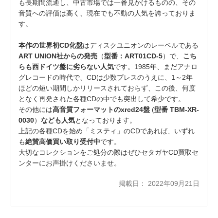
も長期間流通し、中古市場では一番見かけるものの、その
音質への評価は高く、現在でも不動の人気を誇っておりま
す。
本作の世界初CD化盤
はディスクユニオンのレーベルである
ART UNION社からの発売
（
型番：ART01CD-5
）で、
こち
らも西ドイツ盤に劣らない人気
です。1985年、まだアナロ
グレコードの時代で、CDは少数プレスのうえに、1～2年
ほどの短い期間しかリリースされておらず、この後、何度
となく再発された各種CDの中でも突出して希少です。
その他には
高音質フォーマットのxrcd24盤
(
型番 TBM-XR-
0030
）
なども人気
となっております。
上記の各種CDを始め「ミスティ」のCDであれば、いずれ
も
絶賛高価買い取り受付中
です。
大切なコレクションをご処分の際はぜひセタガヤCD買取セ
ンターにお声掛けくださいませ。
掲載日： 2022年09月21日