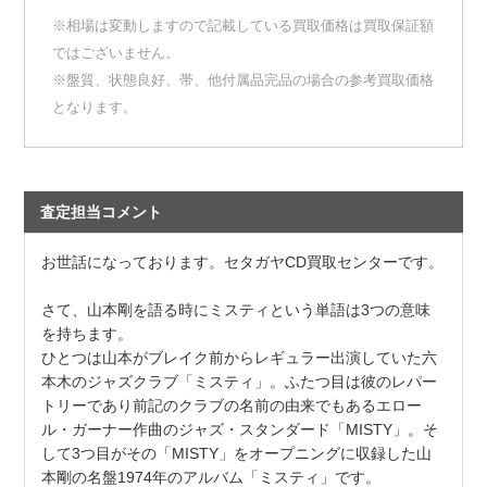
※相場は変動しますので記載している買取価格は買取保証額
ではございません。
※盤質、状態良好、帯、他付属品完品の場合の参考買取価格
となります。
査定担当コメント
お世話になっております。セタガヤCD買取センターです。
さて、山本剛を語る時にミスティという単語は3つの意味
を持ちます。
ひとつは山本がブレイク前からレギュラー出演していた六
本木のジャズクラブ「ミスティ」。ふたつ目は彼のレパー
トリーであり前記のクラブの名前の由来でもあるエロー
ル・ガーナー作曲のジャズ・スタンダード「MISTY」。そ
して3つ目がその「MISTY」をオープニングに収録した山
本剛の名盤1974年のアルバム「ミスティ」です。