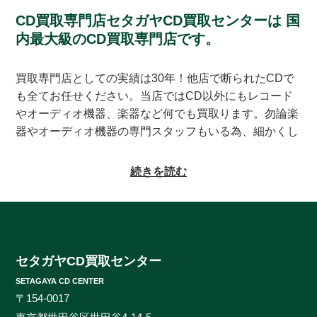
CD買取専門店セタガヤCD買取センターは
国
内最大級のCD買取専門店です。
買取専門店としての実績は30年！他店で断られたCDで
も全てお任せください。当店ではCD以外にもレコード
やオーディオ機器、楽器など何でも買取ります。勿論楽
器やオーディオ機器の専門スタッフもいる為、細かくし
っかりとした査定をお約束致します。系列にレコードの
買取専門店もある為、古いレコードの処分に困っている
続きを読む
方もご相談頂けます。CDの買取対象ジャンルはオール
ジャンルなんでも大丈夫！ロック、ジャズ、ソウル、歌
謡曲、クラシック、サントラやインディーズ盤まで、と
にかくなんでもご相談ください。ヒットタイトルから誰
も知らないマイナータイトルまで何でもお売りくださ
セタガヤCD買取センター
い。プレミアCDをどこよりも高く、ギリギリまで高額
SETAGAYA CD CENTER
買取させて頂けるのはセタガヤCD買取センターだけで
〒154-0017
す。お客様の大切なCDの価値をしっかりと見極めるた