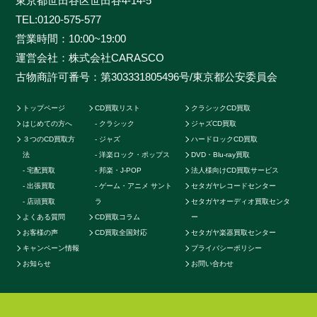
東京都世田谷区世田谷4-14-5
めに、各ジャンルに精通したベテランのスタッフが一つ
TEL:
0120-575-577
一つ丁寧に査定を行わせて頂きます。過去の莫大な買取
営業時間：10:00~19:00
データに加えて世界中の最新相場チャートを照らし合わ
運営会社：株式会社CARASCO
せ、ただ買い取るだけのサービスとは一線を画する「的
古物商許可番号：第303331805496号/東京都公安委員会
確な」査定はどこにも真似出来ません。ご自宅で聴かな
くなったCDの現在の中古価格をご存知ですか。CDの中
トップページ
CD買取リスト
クラシックCD買取
古相場は日々変動しています。それは国内だけではなく
はじめての方へ
クラシック
ジャズCD買取
世界基準の価格相場でも同じです。当店では国内のネッ
３つのCD買取方
ジャズ
ハードロックCD買取
トワークだけでなく、アメリカやカナダ、イギリスなど
法
洋楽ロック・ポップス
DVD・Blu-ray買取
の海外ネットワークも強く、日本では人気のないCDで
宅配買取
邦楽・J-POP
法人様向けCD買取サービス
も高く買取ることが可能です。業界トップの高価買取を
出張買取
ゲーム・アニメ サント
セタガヤレコードセンター
実現することができます。例えばクラシックのCDでも
店頭買取
ラ
セタガヤオーディオ買取センタ
よくある質問
CD買取コラム
ー
高音質盤か通常盤で全く値段が変わってきたり、ロック
お客様の声
CD買取全国対応
セタガヤ楽器買取センター
やポップス系CDで帯の形状や製造年によって何十倍に
キャンペーン情報
プライバシーポリシー
も値段が変わる場合もあります。またそのパターンごと
お知らせ
お問い合わせ
に海外相場の方が高いなど販売に関する最適ルートも
様々です。他店より1円でも高く買い取らせて頂く為に
当店では日々最高価格でのお取引を続けております。