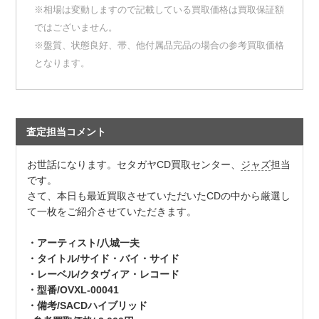
※相場は変動しますので記載している買取価格は買取保証額
ではございません。
※盤質、状態良好、帯、他付属品完品の場合の参考買取価格
となります。
査定担当コメント
お世話になります。セタガヤCD買取センター、
ジャズ
担当
です。
さて、本日も最近買取させていただいたCDの中から厳選し
て一枚をご紹介させていただきます。
・アーティスト/八城一夫
・タイトル/サイド・バイ・サイド
・レーベル/クタヴィア・レコード
・型番/OVXL-00041
・備考/SACDハイブリッド