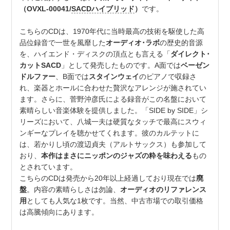
（OVXL-00041/
SACDハイブリッド
）
です。
こちらのCDは、1970年代に当時最高の技術を駆使した高
品位録音で一世を風靡した
オーディオ･ラボ
の歴史的音源
を、ハイエンド・ディスクの頂点とも言える「
ダイレクト･
カットSACD
」として発売したものです。A面では
ベーゼン
ドルファー
、B面では
スタインウェイ
のピアノで収録さ
れ、楽器とホールに合わせた贅沢なアレンジが施されてい
ます。さらに、菅野沖彦氏による録音がこの名盤において
素晴らしい音楽体験を提供しました。「SIDE by SIDE」シ
リーズにおいて、八城一夫は硬質なタッチで最高にスウィ
ンギーなプレイを聴かせてくれます。彼のカルテットに
は、若かりし頃の渡辺貞夫（アルトサックス）も参加して
おり、
本作はまさにニッポンのジャズの粋を味わえる
もの
とされています。
こちらのCDは発売から20年以上経過しており現在では
廃
盤
。内容の素晴らしさは勿論、
オーディオのリファレンス
用
としても人気な1枚です。当然、中古市場での取引価格
は高騰傾向にあります。