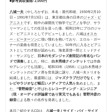
■参考買取価格/ 2,000円
八城一夫
（やしろかずお、本名：屋代和雄、1930年2月10
日 – 1991年7月13日）は、東京都出身の日本の
ジャズ・ピ
アニスト
です。戦中の疎開先で独学で
ピアノ
を学び、サラ
リーマンとしての生活を送った後、昭和23年にプロのジャ
ズ・ピアニストとしてデビューしました。八城は
オスカ
ー・ピーターソン
に強い憧れを抱いており、エロル・ガー
ナーの楽曲を得意としていました。50年代に入るとピアニ
ストとしての才能が認められ、海老原啓一郎とミッドナイ
ト・サンズなど、
日本のモダンジャズ創世記の有名なバン
ドで演奏
しました。特に、
白木秀雄クインテット
では作曲
やアレンジでも活躍し、昭和33年（1958）には白木秀雄ク
インテットのピアノ席を世良譲に譲り、八城一夫トリオを
結成しました。最盛期には、
ジャズクラブだけでなく、テ
レビやラジオなど幅広いメディアで人気
を集めました。ま
た、
“菅野録音”
と呼ばれる
レコーディング・エンジニア
（現・オーディオ評論家であり実兄でもある）菅野沖彦の
録音
による数々の名作を発表しました。
本日ご紹介するCDは、
八城一夫 / サイド・バイ・サイド