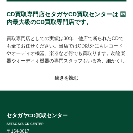
CD買取専門店セタガヤCD買取センターは
国
内最大級のCD買取専門店です。
買取専門店としての実績は30年！他店で断られたCDで
も全てお任せください。当店ではCD以外にもレコード
やオーディオ機器、楽器など何でも買取ります。勿論楽
器やオーディオ機器の専門スタッフもいる為、細かくし
っかりとした査定をお約束致します。系列にレコードの
買取専門店もある為、古いレコードの処分に困っている
続きを読む
方もご相談頂けます。CDの買取対象ジャンルはオール
ジャンルなんでも大丈夫！ロック、ジャズ、ソウル、歌
謡曲、クラシック、サントラやインディーズ盤まで、と
にかくなんでもご相談ください。ヒットタイトルから誰
も知らないマイナータイトルまで何でもお売りくださ
セタガヤCD買取センター
い。プレミアCDをどこよりも高く、ギリギリまで高額
SETAGAYA CD CENTER
買取させて頂けるのはセタガヤCD買取センターだけで
〒154-0017