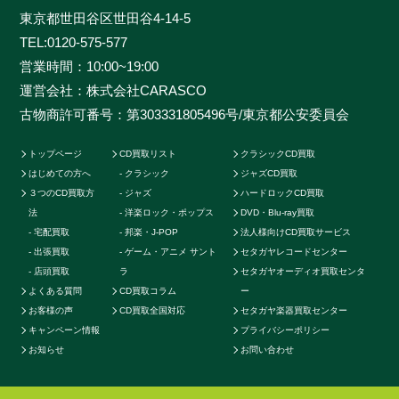
す。お客様の大切なCDの価値をしっかりと見極めるた
東京都世田谷区世田谷4-14-5
めに、各ジャンルに精通したベテランのスタッフが一つ
TEL:
0120-575-577
一つ丁寧に査定を行わせて頂きます。過去の莫大な買取
営業時間：10:00~19:00
データに加えて世界中の最新相場チャートを照らし合わ
運営会社：株式会社CARASCO
せ、ただ買い取るだけのサービスとは一線を画する「的
古物商許可番号：第303331805496号/東京都公安委員会
確な」査定はどこにも真似出来ません。ご自宅で聴かな
くなったCDの現在の中古価格をご存知ですか。CDの中
トップページ
CD買取リスト
クラシックCD買取
古相場は日々変動しています。それは国内だけではなく
はじめての方へ
クラシック
ジャズCD買取
世界基準の価格相場でも同じです。当店では国内のネッ
３つのCD買取方
ジャズ
ハードロックCD買取
トワークだけでなく、アメリカやカナダ、イギリスなど
法
洋楽ロック・ポップス
DVD・Blu-ray買取
の海外ネットワークも強く、日本では人気のないCDで
宅配買取
邦楽・J-POP
法人様向けCD買取サービス
も高く買取ることが可能です。業界トップの高価買取を
出張買取
ゲーム・アニメ サント
セタガヤレコードセンター
実現することができます。例えばクラシックのCDでも
店頭買取
ラ
セタガヤオーディオ買取センタ
よくある質問
CD買取コラム
ー
高音質盤か通常盤で全く値段が変わってきたり、ロック
お客様の声
CD買取全国対応
セタガヤ楽器買取センター
やポップス系CDで帯の形状や製造年によって何十倍に
キャンペーン情報
プライバシーポリシー
も値段が変わる場合もあります。またそのパターンごと
お知らせ
お問い合わせ
に海外相場の方が高いなど販売に関する最適ルートも
様々です。他店より1円でも高く買い取らせて頂く為に