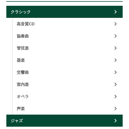
クラシック
高音質CD
協奏曲
管弦楽
器楽
交響曲
室内楽
オペラ
声楽
ジャズ