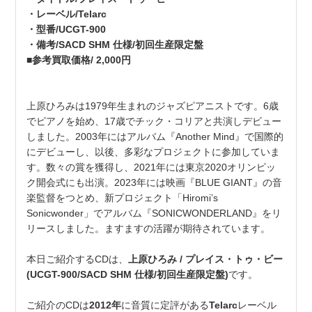
・レーベル/Telarc
・型番/UCGT-900
・備考/SACD SHM 仕様/初回生産限定盤
■参考買取価格/ 2,000円
上原ひろみは1979年生まれのジャズピアニストです。6歳
でピアノを始め、17歳でチック・コリアと共演しデビュー
しました。2003年にはアルバム『Another Mind』で国際的
にデビューし、以後、多彩なプロジェクトに参加していま
す。数々の賞を獲得し、2021年には東京2020オリンピッ
ク開会式にも出演。2023年には映画『BLUE GIANT』の音
楽監督をつとめ、新プロジェクト「Hiromi’s
Sonicwonder」でアルバム『SONICWONDERLAND』をリ
リースしました。ますますの活躍が期待されています。
本日ご紹介するCDは、
上原ひろみ / プレイス・トゥ・ビー
(UCGT-900/SACD SHM 仕様/初回生産限定盤)
です。
ご紹介のCDは
2012年
に音質に定評がある
Telarc
レーベル