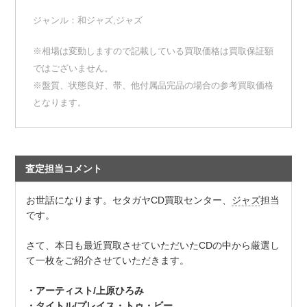
ジャンル：
和ジャズ
,
ジャズ
※相場は変動しますので記載している買取価格は買取保証額
ではございません。
※盤質、状態良好、帯、他付属品完品の場合の参考買取価格
となります。
査定担当コメント
お世話になります。セタガヤCD買取センター、
ジャズ
担当
です。
さて、本日も最近買取させていただいたCDの中から厳選し
て一枚をご紹介させていただきます。
・アーティスト/上原ひろみ
・タイトル/プレイス・トゥ・ビー