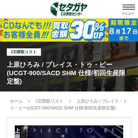
メニュー
CD買取リスト
上原ひろみ / プレイス・トゥ・ビー
(UCGT-900/SACD SHM 仕様/初回生産限
定盤)
ホーム
＞
CD買取リスト
＞
上原ひろみ / プレイス・ト
ゥ・ビー(UCGT-900/SACD SHM 仕様/初回生産限定盤)