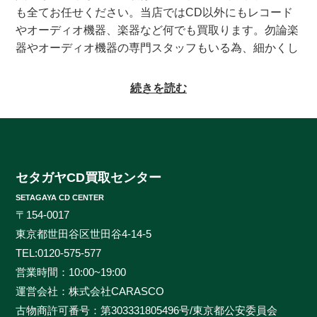
も全てお任せください。当店ではCD以外にもレコード
やオーディオ機器、楽器など何でも買取ります。勿論楽
器やオーディオ機器の専門スタッフもいる為、細かくし
っかりとした査定をお約束致します。系列にレコードの
買取専門店もある為、古いレコードの処分に困っている
続きを読む
方もご相談頂けます。CDの買取対象ジャンルはオール
ジャンルなんでも大丈夫！ロック、ジャズ、ソウル、歌
謡曲、クラシック、サントラやインディーズ盤まで、と
にかくなんでもご相談ください。ヒットタイトルから誰
も知らないマイナータイトルまで何でもお売りくださ
セタガヤCD買取センター
い。プレミアCDをどこよりも高く、ギリギリまで高額
SETAGAYA CD CENTER
買取させて頂けるのはセタガヤCD買取センターだけで
〒154-0017
す。お客様の大切なCDの価値をしっかりと見極めるた
東京都世田谷区世田谷4-14-5
めに、各ジャンルに精通したベテランのスタッフが一つ
TEL:
0120-575-577
一つ丁寧に査定を行わせて頂きます。過去の莫大な買取
営業時間：10:00~19:00
データに加えて世界中の最新相場チャートを照らし合わ
運営会社：株式会社CARASCO
せ、ただ買い取るだけのサービスとは一線を画する「的
古物商許可番号：第303331805496号/東京都公安委員会
確な」査定はどこにも真似出来ません。ご自宅で聴かな