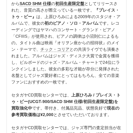
から
SACD SHM 仕様
の
初回生産限定盤
としてリリースさ
れた、音質の高さが際立っている一枚です。
『プレイス・
トゥ・ビー』
は、上原ひろみによる2009年のスタジオ・ア
ルバムで、彼女の
初のピアノ・ソロ・アルバム
です。レコ
ーディングではヤマハのコンサート・グランド・ピアノ
「CFIIIS」が使用され、ピアノの調律は小沼則仁によるも
の。タイトル曲は映画『オリヲン座からの招待状』のメイ
ン・テーマで、
チック・コリア
との共演ライヴでも演奏さ
れました。アルバムはジャズ・ディスク大賞で金賞を獲得
し、ビルボードのジャズ・アルバム・チャートで24位にラ
ンクインしました。彼女の多彩な才能が存分に発揮された
名盤としてジャズ愛好者にとってはもちろん、全ての音楽
ファンにおすすめの一枚です。
セタガヤCD買取センターでは、
上原ひろみ / プレイス・ト
ゥ・ビー(UCGT-900/SACD SHM 仕様/初回生産限定盤)を
買取強化中
です。帯付き、付属品完品、状態良好で
現在の
参考買取価格は¥2,000
とさせていただいております。
セタガヤCD買取センターでは、ジャズ専門の査定担当が在