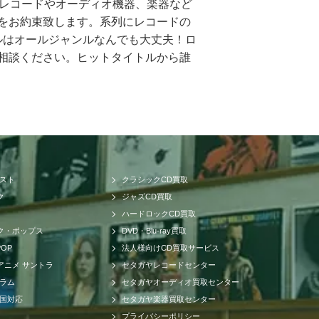
もレコードやオーディオ機器、楽器など
をお約束致します。系列にレコードの
ルはオールジャンルなんでも大丈夫！ロ
相談ください。ヒットタイトルから誰
まで高額買取させて頂けるのはセタガヤ
精通したベテランのスタッフが一つ一つ
し合わせ、ただ買い取るだけのサービ
の中古価格をご存知ですか。CDの中古
内のネットワークだけでなく、アメリ
が可能です。業界トップの高価買取を実
リスト
クラシックCD買取
、ロックやポップス系CDで帯の形状や
ク
ジャズCD買取
いなど販売に関する最適ルートも様々
ハードロックCD買取
す。CDを処分したい・売りたい・現金
ク・ポップス
DVD・Blu-ray買取
ーでは郵送買取、出張買取、店頭買取の
POP
法人様向けCD買取サービス
す。出張費、査定料、送料、振込手数
アニメ サントラ
セタガヤレコードセンター
対応、即日払いも可能です。急にお金
コラム
セタガヤオーディオ買取センター
一緒にアンプ、スピーカーなどのオーデ
全国対応
セタガヤ楽器買取センター
ッフも在籍しており確実に相場以上の
プライバシーポリシー