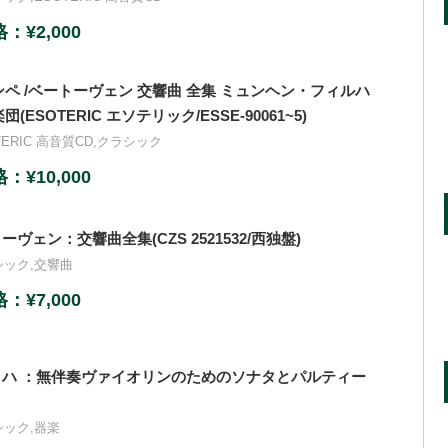
¥2,000
ペ /ベートーヴェン 交響曲 全集 ミュンヘン・フィルハ
ESOTERIC エソテリック/ESSE-90061~5)
TERIC 高音質CD
,
クラシック
¥10,000
トーヴェン：交響曲全集(CZS 2521532/西独盤)
シック
,
交響曲
¥7,000
バッハ ：無伴奏ヴァイオリンのためのソナタとパルティー
シック
,
器楽