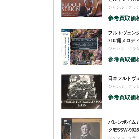
ジャンル：
クラ
参考買取価格：
フルトヴェング
710/露メロデ
ジャンル：
クラ
参考買取価格：
日本フルトヴェン
ジャンル：
クラ
参考買取価格：
バレンボイム /
ク/ESSW-9028
ジャンル：
クラ