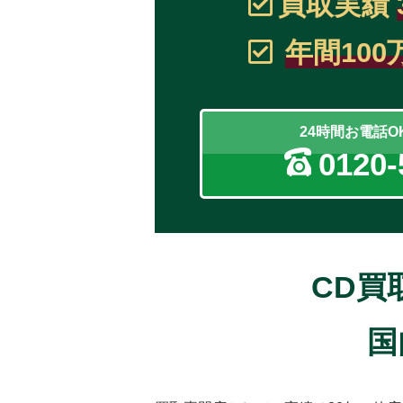
買取実績
年間100
24時間お電話
0120-
CD買
国