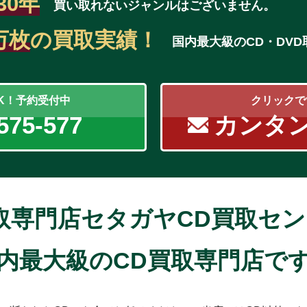
30年
買い取れないジャンルはございません。
万枚
の買取実績！
国内最大級のCD・DV
OK！予約受付中
クリックで
575-577
カンタ
取専門店セタガヤCD買取セ
内最大級のCD買取専門店で