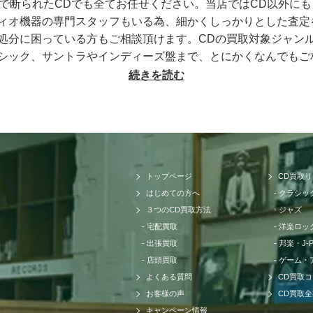
店で断られたCDでも全てお任せください。当店ではCD以外に
ィオ機器の専門スタッフもいる為、細かくしっかりとした査定
処分に困っている方もご相談頂けます。CDの買取対象ジャン
シック、サントラやインディーズ盤まで、とにかくなんでもご
もお売りください。プレミアCDをどこよりも高く、ギリギリ
続きを読む
大切なCDの価値をしっかりと見極めるために、各ジャンルに
の莫大な買取データに加えて世界中の最新相場チャートを照ら
どこにも真似出来ません。ご自宅で聴かなくなったCDの現在
内だけではなく世界基準の価格相場でも同じです。当店では国
トワークも強く、日本では人気のないCDでも高く買取ること
トップページ
CD買取
ックのCDでも高音質盤か通常盤で全く値段が変わってきたり
はじめての方へ
クラシッ
る場合もあります。またそのパターンごとに海外相場の方が高
３つのCD買取方法
ジャズ
せて頂く為に当店では日々最高価格でのお取引を続けておりま
宅配買取
洋楽ロッ
に応えられるように、CD買取専門店セタガヤCD買取センタ
出張買取
邦楽・J-
。全ての買取方法において手数料を完全無料に設定しておりま
店頭買取
ゲーム・
担は一切ございません。枚数やご内容に応じた全国出張や即日
よくある質問
CD買取
ることでまとまった額が手に入る可能性もございます。CDと
お客様の声
CD買取
らせて頂く為に高級オーディオに関する深い知識を持ったスタ
キャンペーン情報