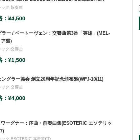
シック
,
協奏曲
¥4,500
ラー / ベートーヴェン：交響曲第3番「英雄」(MEL-
ィア盤)
シック
,
交響曲
¥1,500
グラー協会 創立20周年記念頒布盤(WFJ-10/11)
シック
,
交響曲
¥4,000
 ワーグナー：序曲・前奏曲集(ESOTERIC エソテリッ
7)
シック
,
ESOTERIC 高音質CD