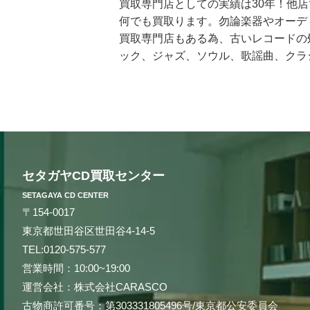
買取専門店としての実績は30年！他
何でも買取ります。勿論楽器やオーデ
買取専門店もある為、古いレコードの
ック、ジャズ、ソウル、歌謡曲、クラ
も知らないマイナータイトルまで何で
CD買取センターだけです。お客様の
丁寧に査定を行わせて頂きます。過去
スとは一線を画する「的確な」査定は
相場は日々変動しています。それは国
カやカナダ、イギリスなどの海外ネッ
セタガヤCD買取センター
現することができます。例えばクラシ
製造年によって何十倍にも値段が変わ
SETAGAYA CD CENTER
です。他店より1円でも高く買い取ら
〒154-0017
化したいなど、お客様の様々なニーズ
東京都世田谷区世田谷4-14-5
3つの買取方法をご用意しております
TEL:
0120-575-577
料など全て無料で買取にお客様のご負
営業時間：10:00~19:00
が必要となった時、手持ちのCDを売
運営会社：株式会社CARASCO
ィオや楽器・機材などもまとめて買取
古物商許可番号：第303331805496号/東京都公安委員会