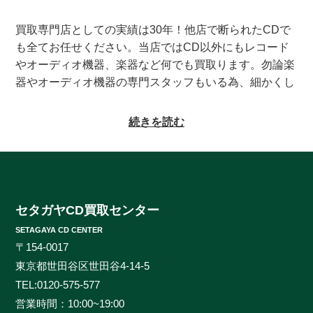
買取専門店としての実績は30年！他店で断られたCDで
も全てお任せください。当店ではCD以外にもレコード
やオーディオ機器、楽器など何でも買取ります。勿論楽
器やオーディオ機器の専門スタッフもいる為、細かくし
っかりとした査定をお約束致します。系列にレコードの
買取専門店もある為、古いレコードの処分に困っている
続きを読む
方もご相談頂けます。CDの買取対象ジャンルはオール
ジャンルなんでも大丈夫！ロック、ジャズ、ソウル、歌
謡曲、クラシック、サントラやインディーズ盤まで、と
にかくなんでもご相談ください。ヒットタイトルから誰
も知らないマイナータイトルまで何でもお売りくださ
セタガヤCD買取センター
い。プレミアCDをどこよりも高く、ギリギリまで高額
SETAGAYA CD CENTER
買取させて頂けるのはセタガヤCD買取センターだけで
〒154-0017
す。お客様の大切なCDの価値をしっかりと見極めるた
東京都世田谷区世田谷4-14-5
めに、各ジャンルに精通したベテランのスタッフが一つ
TEL:
0120-575-577
一つ丁寧に査定を行わせて頂きます。過去の莫大な買取
営業時間：10:00~19:00
データに加えて世界中の最新相場チャートを照らし合わ