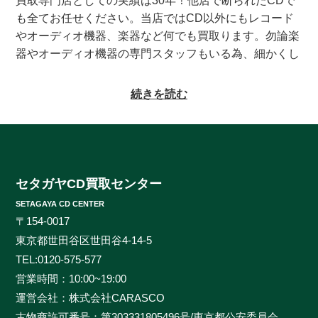
買取専門店としての実績は30年！他店で断られたCDで
も全てお任せください。当店ではCD以外にもレコード
やオーディオ機器、楽器など何でも買取ります。勿論楽
器やオーディオ機器の専門スタッフもいる為、細かくし
っかりとした査定をお約束致します。系列にレコードの
買取専門店もある為、古いレコードの処分に困っている
続きを読む
方もご相談頂けます。CDの買取対象ジャンルはオール
ジャンルなんでも大丈夫！ロック、ジャズ、ソウル、歌
謡曲、クラシック、サントラやインディーズ盤まで、と
にかくなんでもご相談ください。ヒットタイトルから誰
も知らないマイナータイトルまで何でもお売りくださ
セタガヤCD買取センター
い。プレミアCDをどこよりも高く、ギリギリまで高額
SETAGAYA CD CENTER
買取させて頂けるのはセタガヤCD買取センターだけで
〒154-0017
す。お客様の大切なCDの価値をしっかりと見極めるた
東京都世田谷区世田谷4-14-5
めに、各ジャンルに精通したベテランのスタッフが一つ
TEL:
0120-575-577
一つ丁寧に査定を行わせて頂きます。過去の莫大な買取
営業時間：10:00~19:00
データに加えて世界中の最新相場チャートを照らし合わ
運営会社：株式会社CARASCO
せ、ただ買い取るだけのサービスとは一線を画する「的
古物商許可番号：第303331805496号/東京都公安委員会