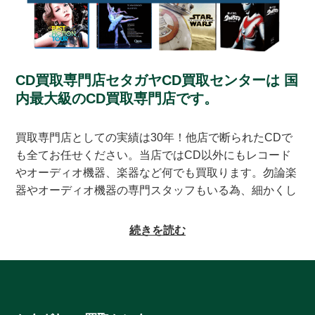
CD買取専門店セタガヤCD買取センターは
国
内最大級のCD買取専門店です。
買取専門店としての実績は30年！他店で断られたCDで
も全てお任せください。当店ではCD以外にもレコード
やオーディオ機器、楽器など何でも買取ります。勿論楽
器やオーディオ機器の専門スタッフもいる為、細かくし
っかりとした査定をお約束致します。系列にレコードの
買取専門店もある為、古いレコードの処分に困っている
続きを読む
方もご相談頂けます。CDの買取対象ジャンルはオール
ジャンルなんでも大丈夫！ロック、ジャズ、ソウル、歌
謡曲、クラシック、サントラやインディーズ盤まで、と
にかくなんでもご相談ください。ヒットタイトルから誰
も知らないマイナータイトルまで何でもお売りくださ