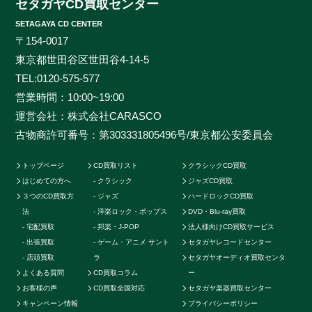
セタガヤCD買取センター
い。プレミアCDをどこよりも高く、ギリギリまで高額
SETAGAYA CD CENTER
買取させて頂けるのはセタガヤCD買取センターだけで
〒154-0017
す。お客様の大切なCDの価値をしっかりと見極めるた
東京都世田谷区世田谷4-14-5
めに、各ジャンルに精通したベテランのスタッフが一つ
TEL:
0120-575-577
一つ丁寧に査定を行わせて頂きます。過去の莫大な買取
営業時間：10:00~19:00
データに加えて世界中の最新相場チャートを照らし合わ
運営会社：株式会社CARASCO
せ、ただ買い取るだけのサービスとは一線を画する「的
古物商許可番号：第303331805496号/東京都公安委員会
確な」査定はどこにも真似出来ません。ご自宅で聴かな
くなったCDの現在の中古価格をご存知ですか。CDの中
トップページ
CD買取リスト
クラシックCD買取
古相場は日々変動しています。それは国内だけではなく
はじめての方へ
クラシック
ジャズCD買取
世界基準の価格相場でも同じです。当店では国内のネッ
３つのCD買取方
ジャズ
ハードロックCD買取
トワークだけでなく、アメリカやカナダ、イギリスなど
法
洋楽ロック・ポップス
DVD・Blu-ray買取
の海外ネットワークも強く、日本では人気のないCDで
宅配買取
邦楽・J-POP
法人様向けCD買取サービス
も高く買取ることが可能です。業界トップの高価買取を
出張買取
ゲーム・アニメ サント
セタガヤレコードセンター
実現することができます。例えばクラシックのCDでも
店頭買取
ラ
セタガヤオーディオ買取センタ
よくある質問
CD買取コラム
ー
高音質盤か通常盤で全く値段が変わってきたり、ロック
お客様の声
CD買取全国対応
セタガヤ楽器買取センター
やポップス系CDで帯の形状や製造年によって何十倍に
キャンペーン情報
プライバシーポリシー
も値段が変わる場合もあります。またそのパターンごと