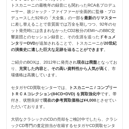
トスカニーニの最晩年の録音にも関わったRCA名プロデュ
ーサー、故ジャック・ファイファーが全面的に監修・プロ
デュースした92年の「大全集」の一部を
最新のリマスター
に差し替えることで音質面では万全を期しつつ、92年のセ
ット発売時には含まれなかったCD2枚分のEMIへのBBC交
響楽団とのセッション録音と、その生涯を追った
ドキュメ
ンタリーDVD
が追加されることで、トスカニーニが
20世紀
の演奏史に遺した巨大な足跡を辿ることができます
。
ご紹介のBOXは、2012年に発売され
現在は廃盤
となってお
り、
充実した内容と、その高い資料性から人気が高く
、市
場価格は高騰しています。
セタガヤCD買取センターでは、
トスカニーニ / コンプリー
トＲＣＡコレクション(84CD+DVD) を買取強化中
です。帯
付き、状態良好で
現在の参考買取価格は¥4,000
とさせてい
ただいております。
大切なクラシックのCDの売却をご検討中でしたら、クラシ
ックCD専門の査定担当が在籍するセタガヤCD買取センタ