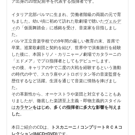
ア出身の20世紀前半を代表する指揮者です。
イタリア北部パルマに生まれ、労働者階級の両親の元で育
ちました。幼い頃に初めて訪れた歌劇場で聴いた
ヴェルデ
ィ
の「仮面舞踏会」に感銘を受け、音楽家を目指しまし
た。
パルマ王立音楽学校での9年間の厳しい教育の末、首席で
卒業。巡業歌劇団と契約を結び、世界中で演奏旅行を経験
した後に、本国トリノ・カリニャーノ劇場でカタラーニの
「エドメア」でプロ指揮者としてもデビューします。
その後、キャリアの中で二度の大戦を経験するという激動
の時代の中で、スカラ座やメトロポリタン等の音楽監督を
歴任するなど活躍。生涯を通じて音楽に情熱を捧げまし
た。
その革新性から、オーケストラや楽団と対立することもあ
りましたが、徹底した楽譜至上主義・即物主義的スタイル
は
カラヤン
をはじめ、多くの指揮者に多大な影響を与えま
した
。
本日ご紹介のCDは、
トスカニーニ / コンプリートＲＣＡコ
レクション(84CD+DVD)
です。