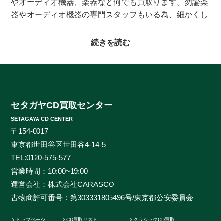
やオーディオ機器、楽器など何でも買取ります。勿論楽
器やオーディオ機器の専門スタッフもいる為、細かくし
っかりとした査定をお約束致します。系列にレコードの
買取専門店もある為、古いレコードの処分に困っている
続きを読む
方もご相談頂けます。CDの買取対象ジャンルはオール
ジャンルなんでも大丈夫！ロック、ジャズ、ソウル、歌
謡曲、クラシック、サントラやインディーズ盤まで、と
にかくなんでもご相談ください。ヒットタイトルから誰
も知らないマイナータイトルまで何でもお売りくださ
セタガヤCD買取センター
い。プレミアCDをどこよりも高く、ギリギリまで高額
SETAGAYA CD CENTER
買取させて頂けるのはセタガヤCD買取センターだけで
〒154-0017
す。お客様の大切なCDの価値をしっかりと見極めるた
東京都世田谷区世田谷4-14-5
めに、各ジャンルに精通したベテランのスタッフが一つ
TEL:
0120-575-577
一つ丁寧に査定を行わせて頂きます。過去の莫大な買取
営業時間：10:00~19:00
データに加えて世界中の最新相場チャートを照らし合わ
運営会社：株式会社CARASCO
せ、ただ買い取るだけのサービスとは一線を画する「的
古物商許可番号：第303331805496号/東京都公安委員会
確な」査定はどこにも真似出来ません。ご自宅で聴かな
くなったCDの現在の中古価格をご存知ですか。CDの中
トップページ
CD買取リスト
クラシックCD買取