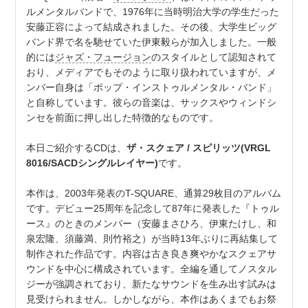
ルメンタルバンドで、1976年に当時明治大学の学生だった
安藤正容によって結成されました。その後、大学生ビッグ
バンド界で名を馳せていた伊東毅らが加入しました。一般
的には
ジャズ・フュージョン
のスタイルとして認知されて
おり、メディアでもそのように取り扱われていますが、メ
ンバー自身は「ポップ・インストゥルメンタル・バンド」
と自称しています。彼らの音楽は、サックスやウィンドシ
ンセを前面に押し出した特徴的なものです。
本日ご紹介するCDは、
ザ・スクェア / スピリッツ(VRGL
8016/SACDシングルレイヤー)
です。
本作は、2003年発表のT-SQUARE、通算29枚目のアルバム
です。デビュー25周年を記念して87年に発表した『トゥル
ース』のときのメンバー（安藤まさひろ、伊東たけし、和
泉宏隆、須藤満、則竹裕之）が当時13年ぶりに再結集して
制作された作品です。内容は古き良き爽やかなスクェアサ
ウンドを中心に構成されています。全編を通してノスタル
ジーが強調されており、新たなサウンドを生み出す試みは
見受けられません。しかしながら、本作はあくまでもお祭