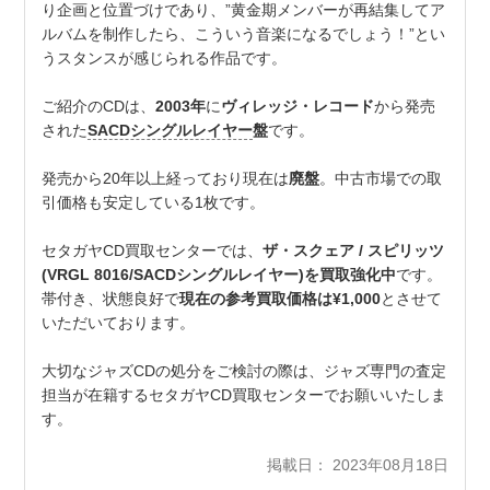
り企画と位置づけであり、”黄金期メンバーが再結集してア
ルバムを制作したら、こういう音楽になるでしょう！”とい
うスタンスが感じられる作品です。
ご紹介のCDは、
2003年
に
ヴィレッジ・レコード
から発売
された
SACDシングルレイヤー
盤
です。
発売から20年以上経っており現在は
廃盤
。中古市場での取
引価格も安定している1枚です。
セタガヤCD買取センターでは、
ザ・スクェア / スピリッツ
(VRGL 8016/SACDシングルレイヤー)を買取強化中
です。
帯付き、状態良好で
現在の参考買取価格は¥1,000
とさせて
いただいております。
大切なジャズCDの処分をご検討の際は、ジャズ専門の査定
担当が在籍するセタガヤCD買取センターでお願いいたしま
す。
掲載日： 2023年08月18日