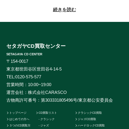
っかりとした査定をお約束致します。系列にレコードの
買取専門店もある為、古いレコードの処分に困っている
続きを読む
方もご相談頂けます。CDの買取対象ジャンルはオール
ジャンルなんでも大丈夫！ロック、ジャズ、ソウル、歌
謡曲、クラシック、サントラやインディーズ盤まで、と
にかくなんでもご相談ください。ヒットタイトルから誰
も知らないマイナータイトルまで何でもお売りくださ
セタガヤCD買取センター
い。プレミアCDをどこよりも高く、ギリギリまで高額
SETAGAYA CD CENTER
買取させて頂けるのはセタガヤCD買取センターだけで
〒154-0017
す。お客様の大切なCDの価値をしっかりと見極めるた
東京都世田谷区世田谷4-14-5
めに、各ジャンルに精通したベテランのスタッフが一つ
TEL:
0120-575-577
一つ丁寧に査定を行わせて頂きます。過去の莫大な買取
営業時間：10:00~19:00
データに加えて世界中の最新相場チャートを照らし合わ
運営会社：株式会社CARASCO
せ、ただ買い取るだけのサービスとは一線を画する「的
古物商許可番号：第303331805496号/東京都公安委員会
確な」査定はどこにも真似出来ません。ご自宅で聴かな
くなったCDの現在の中古価格をご存知ですか。CDの中
トップページ
CD買取リスト
クラシックCD買取
古相場は日々変動しています。それは国内だけではなく
はじめての方へ
クラシック
ジャズCD買取
世界基準の価格相場でも同じです。当店では国内のネッ
３つのCD買取方
ジャズ
ハードロックCD買取