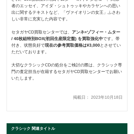
者のエッセイ、アイダ・シュトゥッキやカラヤンへの思い
出に関するテキストなど、「ヴァイオリンの女王」ふさわ
しい非常に充実した内容です。
セタガヤCD買取センターでは、
アンネ=ゾフィー・ムター
/ 40枚組特別BOX(初回生産限定盤) を買取強化中
です。帯
付き、状態良好で
現在の参考買取価格は¥3,000
とさせてい
ただいております。
大切なクラシックCDの処分をご検討の際は、クラシック専
門の査定担当が在籍するセタガヤCD買取センターでお願い
いたします。
掲載日： 2023年10月18日
クラシック 関連タイトル