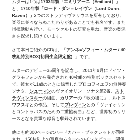
ムターは1つは
1703年製「エミリアーニ（Emiliani）」
と、
1710年製「ロード・ダン＝レイヴン（Lord Dunn-
Raven）」
2つのストラディヴァリウスを所有しており、
楽器に並々ならぬこだわりがあることでも有名です。また
指揮活動も行い、モーツァルトの研究を重ね、音楽の奥深
さを探求し続けています。
さて本日ご紹介のCDは、「
アンネ=ゾフィー・ムター / 40
枚組特別BOX(初回生産限定盤)
」です。
ムターのデビュー35周年を記念し、2011年9月にドイツ・
グラモフォンから発売された40枚組の特別ボックスセット
で、彼女が11歳のときに録音した
プロコフィエフ
の無伴奏
ソナタ、
シューマン
のヴァイオリン・ソナタ第2番、
スト
ラヴィンスキー
の組曲、
カリアー
の『歌の後に』、
ルトス
ワフスキ
との作品、そして
プレヴィン
との「ヴァイオリン
とコントラバスのための二重協奏曲」など、世界初のリリ
ースとなる貴重な録音も収録されています。
他にも約300ページのハードカバー・ブックレットが同梱
され、150枚以上の写真やムターへのインタビュー、関係