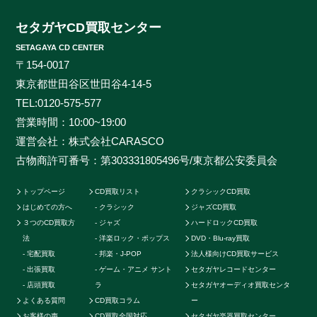
にかくなんでもご相談ください。ヒットタイトルから誰
も知らないマイナータイトルまで何でもお売りくださ
セタガヤCD買取センター
い。プレミアCDをどこよりも高く、ギリギリまで高額
SETAGAYA CD CENTER
買取させて頂けるのはセタガヤCD買取センターだけで
〒154-0017
す。お客様の大切なCDの価値をしっかりと見極めるた
東京都世田谷区世田谷4-14-5
めに、各ジャンルに精通したベテランのスタッフが一つ
TEL:
0120-575-577
一つ丁寧に査定を行わせて頂きます。過去の莫大な買取
営業時間：10:00~19:00
データに加えて世界中の最新相場チャートを照らし合わ
運営会社：株式会社CARASCO
せ、ただ買い取るだけのサービスとは一線を画する「的
古物商許可番号：第303331805496号/東京都公安委員会
確な」査定はどこにも真似出来ません。ご自宅で聴かな
くなったCDの現在の中古価格をご存知ですか。CDの中
トップページ
CD買取リスト
クラシックCD買取
古相場は日々変動しています。それは国内だけではなく
はじめての方へ
クラシック
ジャズCD買取
世界基準の価格相場でも同じです。当店では国内のネッ
３つのCD買取方
ジャズ
ハードロックCD買取
トワークだけでなく、アメリカやカナダ、イギリスなど
法
洋楽ロック・ポップス
DVD・Blu-ray買取
の海外ネットワークも強く、日本では人気のないCDで
宅配買取
邦楽・J-POP
法人様向けCD買取サービス
も高く買取ることが可能です。業界トップの高価買取を
出張買取
ゲーム・アニメ サント
セタガヤレコードセンター
実現することができます。例えばクラシックのCDでも
店頭買取
ラ
セタガヤオーディオ買取センタ
よくある質問
CD買取コラム
ー
高音質盤か通常盤で全く値段が変わってきたり、ロック
お客様の声
CD買取全国対応
セタガヤ楽器買取センター