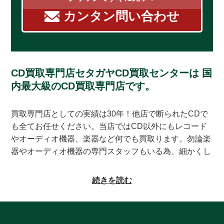
カンタン問い合わせ
CD買取専門店セタガヤCD買取センターは
国
内最大級のCD買取専門店です。
買取専門店としての実績は30年！他店で断られたCDで
も全てお任せください。当店ではCD以外にもレコード
やオーディオ機器、楽器など何でも買取ります。勿論楽
器やオーディオ機器の専門スタッフもいる為、細かくし
っかりとした査定をお約束致します。系列にレコードの
買取専門店もある為、古いレコードの処分に困っている
続きを読む
方もご相談頂けます。CDの買取対象ジャンルはオール
ジャンルなんでも大丈夫！ロック、ジャズ、ソウル、歌
謡曲、クラシック、サントラやインディーズ盤まで、と