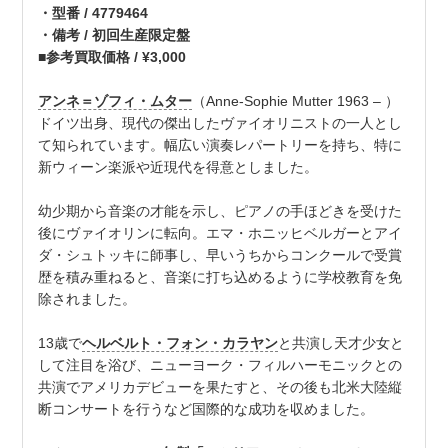
・型番 / 4779464
・備考 / 初回生産限定盤
■参考買取価格 / ¥3,000
アンネ＝ゾフィ・ムター
（Anne-Sophie Mutter 1963 – ）
ドイツ出身、現代の傑出したヴァイオリニストの一人とし
て知られています。幅広い演奏レパートリーを持ち、特に
新ウィーン楽派や近現代を得意としました。
幼少期から音楽の才能を示し、ピアノの手ほどきを受けた
後にヴァイオリンに転向。エマ・ホニッヒベルガーとアイ
ダ・シュトッキに師事し、早いうちからコンクールで受賞
歴を積み重ねると、音楽に打ち込めるように学校教育を免
除されました。
13歳で
ヘルベルト・フォン・カラヤン
と共演し天才少女と
して注目を浴び、ニューヨーク・フィルハーモニックとの
共演でアメリカデビューを果たすと、その後も北米大陸縦
断コンサートを行うなど国際的な成功を収めました。