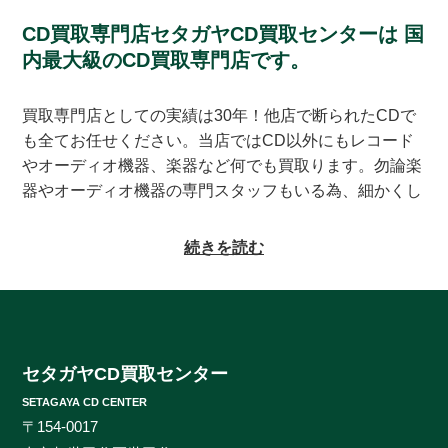
CD買取専門店セタガヤCD買取センターは
国
内最大級のCD買取専門店です。
買取専門店としての実績は30年！他店で断られたCDで
も全てお任せください。当店ではCD以外にもレコード
やオーディオ機器、楽器など何でも買取ります。勿論楽
器やオーディオ機器の専門スタッフもいる為、細かくし
っかりとした査定をお約束致します。系列にレコードの
買取専門店もある為、古いレコードの処分に困っている
続きを読む
方もご相談頂けます。CDの買取対象ジャンルはオール
ジャンルなんでも大丈夫！ロック、ジャズ、ソウル、歌
謡曲、クラシック、サントラやインディーズ盤まで、と
にかくなんでもご相談ください。ヒットタイトルから誰
も知らないマイナータイトルまで何でもお売りくださ
セタガヤCD買取センター
い。プレミアCDをどこよりも高く、ギリギリまで高額
SETAGAYA CD CENTER
買取させて頂けるのはセタガヤCD買取センターだけで
〒154-0017
す。お客様の大切なCDの価値をしっかりと見極めるた