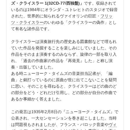
ズ・クライスラー 1(32CD-77/西独盤)」
です。収録されて
いるのは1984年にオランダ・ユトレヒトのスタジオで録音
された、世界的に知られるヴァイオリンの巨匠・
フリッ
ツ・クライスラー
のいわゆる「クライスラーの偽作」とし
て有名な諸作品です。
クライスラーは演奏旅行先の歴史ある図書館などで埋もれ
ていた作品を発掘することを楽しみにしていました。その
作品をそのまま演奏するのみならず、旋律の一部を取り入
れ、「過去の作曲家の作品を『再発見』した」と称し演
奏・出版していました。
ある時ニューヨーク・タイムズの音楽担当記者が、「編
曲」と銘打っているのに原曲が世に出てこないことを疑問
に思い、そのことを尋ねると、クライスラーはどの曲のど
の部分をどう・どれだけ引用し、どの部分が自分の作曲で
あるか事細かく答えました。
この発言は1935年2月8日の『ニューヨーク・タイムズ』で
公表され、一大センセーションを巻き起こしました。当時
は問題視もされましたが、フランス・バロック音楽や
ヴィ