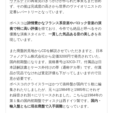
ヴァルディ
の再発見のきっかけが作られた事実もまた否め
ず、その後は完成度の高さから世界のヴァイオリニストの
定番レパートリーとなっています。
ボベスコは
詩情豊かなフランス系音楽やバロック音楽の演
奏で特に高い評価
を得ており、今作でも絶品と呼べるその
優雅な演奏スタイルで、
一貫した気品ある音の美しさ
を表
現しています。
また廃盤的見地からCDを解説させていただきますと、日本
フォノグラム株式会社から定価3200円で発売されていた、
国内初期盤になります。規格番号は32CD-77。付属品は日
本語解説書とケース外付けの帯（通称デカ帯）です。付属
品が完品でなければ査定評価も下がってしまいますので注
意が必要です。
ボベスコのクライスラーはかつて抜粋盤が国内で１枚に編
集されたりしましたが、元々は1984年と1985年にそれぞ
れ録音され別々にリリースされました。こちらは1984年の
第１集の国内初期盤でディスクは西ドイツ製です。
国内・
輸入盤ともに現在廃盤で入手困難
となっています。