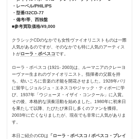
・レーベル/PHILIPS
・型番/32CD-77
・備考/帯、西独盤
■参考買取価格/¥9,000
クラシックCDのなかでも女性ヴァイオリニストものは一際
人気があるのですが、そのなかでも特に人気のアーティス
トが
ローラ・ボベスコ
です。
ローラ・ボベスコ (1921- 2003)は、ルーマニアのクレーヨ
ーヴァー生まれのヴァイオリニスト。指揮者の父親を持
ち、幼いころに音楽の才能を開花させました。1928年パリ
に留学しジョルジュ・エネスコやジャック・ティボーに学
び、1937年「ウジェーヌ・イザイ・コンクール」に入賞。
その後、本格的な演奏活動を始めました。1980年に初来日
を果たして以降、たびたび来日し多くのファンを獲得。
2003年に亡くなりましたが、現在でも非常に人気がありま
す。
本日ご紹介のCDは
「ローラ・ボベスコ / ボベスコ・プレイ