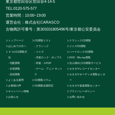
東京都世田谷区世田谷4-14-5
めに、各ジャンルに精通したベテランのスタッフが一つ
TEL:
0120-575-577
一つ丁寧に査定を行わせて頂きます。過去の莫大な買取
営業時間：10:00~19:00
データに加えて世界中の最新相場チャートを照らし合わ
運営会社：株式会社CARASCO
せ、ただ買い取るだけのサービスとは一線を画する「的
古物商許可番号：第303331805496号/東京都公安委員会
確な」査定はどこにも真似出来ません。ご自宅で聴かな
くなったCDの現在の中古価格をご存知ですか。CDの中
トップページ
CD買取リスト
クラシックCD買取
古相場は日々変動しています。それは国内だけではなく
はじめての方へ
クラシック
ジャズCD買取
世界基準の価格相場でも同じです。当店では国内のネッ
３つのCD買取方
ジャズ
ハードロックCD買取
トワークだけでなく、アメリカやカナダ、イギリスなど
法
洋楽ロック・ポップス
DVD・Blu-ray買取
の海外ネットワークも強く、日本では人気のないCDで
宅配買取
邦楽・J-POP
法人様向けCD買取サービス
も高く買取ることが可能です。業界トップの高価買取を
出張買取
ゲーム・アニメ サント
セタガヤレコードセンター
実現することができます。例えばクラシックのCDでも
店頭買取
ラ
セタガヤオーディオ買取センタ
よくある質問
CD買取コラム
ー
高音質盤か通常盤で全く値段が変わってきたり、ロック
お客様の声
CD買取全国対応
セタガヤ楽器買取センター
やポップス系CDで帯の形状や製造年によって何十倍に
キャンペーン情報
プライバシーポリシー
も値段が変わる場合もあります。またそのパターンごと
お知らせ
お問い合わせ
に海外相場の方が高いなど販売に関する最適ルートも
様々です。他店より1円でも高く買い取らせて頂く為に
当店では日々最高価格でのお取引を続けております。