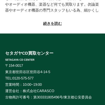
やオーディオ機器、楽器など何でも買取ります。勿論楽
器やオーディオ機器の専門スタッフもいる為、細かくし
っかりとした査定をお約束致します。系列にレコードの
買取専門店もある為、古いレコードの処分に困っている
続きを読む
方もご相談頂けます。CDの買取対象ジャンルはオール
ジャンルなんでも大丈夫！ロック、ジャズ、ソウル、歌
謡曲、クラシック、サントラやインディーズ盤まで、と
にかくなんでもご相談ください。ヒットタイトルから誰
も知らないマイナータイトルまで何でもお売りくださ
セタガヤCD買取センター
い。プレミアCDをどこよりも高く、ギリギリまで高額
SETAGAYA CD CENTER
買取させて頂けるのはセタガヤCD買取センターだけで
〒154-0017
す。お客様の大切なCDの価値をしっかりと見極めるた
東京都世田谷区世田谷4-14-5
めに、各ジャンルに精通したベテランのスタッフが一つ
TEL:
0120-575-577
一つ丁寧に査定を行わせて頂きます。過去の莫大な買取
営業時間：10:00~19:00
データに加えて世界中の最新相場チャートを照らし合わ
運営会社：株式会社CARASCO
せ、ただ買い取るだけのサービスとは一線を画する「的
古物商許可番号：第303331805496号/東京都公安委員会
確な」査定はどこにも真似出来ません。ご自宅で聴かな
くなったCDの現在の中古価格をご存知ですか。CDの中