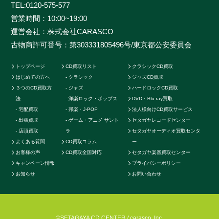
TEL:
0120-575-577
一つ丁寧に査定を行わせて頂きます。過去の莫大な買取
営業時間：10:00~19:00
データに加えて世界中の最新相場チャートを照らし合わ
運営会社：株式会社CARASCO
せ、ただ買い取るだけのサービスとは一線を画する「的
古物商許可番号：第303331805496号/東京都公安委員会
確な」査定はどこにも真似出来ません。ご自宅で聴かな
くなったCDの現在の中古価格をご存知ですか。CDの中
トップページ
CD買取リスト
クラシックCD買取
古相場は日々変動しています。それは国内だけではなく
はじめての方へ
クラシック
ジャズCD買取
世界基準の価格相場でも同じです。当店では国内のネッ
３つのCD買取方
ジャズ
ハードロックCD買取
トワークだけでなく、アメリカやカナダ、イギリスなど
法
洋楽ロック・ポップス
DVD・Blu-ray買取
の海外ネットワークも強く、日本では人気のないCDで
宅配買取
邦楽・J-POP
法人様向けCD買取サービス
も高く買取ることが可能です。業界トップの高価買取を
出張買取
ゲーム・アニメ サント
セタガヤレコードセンター
実現することができます。例えばクラシックのCDでも
店頭買取
ラ
セタガヤオーディオ買取センタ
よくある質問
CD買取コラム
ー
高音質盤か通常盤で全く値段が変わってきたり、ロック
お客様の声
CD買取全国対応
セタガヤ楽器買取センター
やポップス系CDで帯の形状や製造年によって何十倍に
キャンペーン情報
プライバシーポリシー
も値段が変わる場合もあります。またそのパターンごと
お知らせ
お問い合わせ
に海外相場の方が高いなど販売に関する最適ルートも
様々です。他店より1円でも高く買い取らせて頂く為に
当店では日々最高価格でのお取引を続けております。
CDを処分したい・売りたい・現金化したいなど、お客
©SETAGAYA CD CENTER / carasco, Inc.