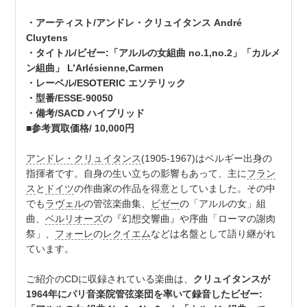
・アーティスト/アンドレ・クリュイタンス André
Cluytens
・タイトル/ビゼー:「アルルの女組曲 no.1,no.2」「カルメ
ン組曲」 L’Arlésienne,Carmen
・レーベル/ESOTERIC エソテリック
・型番/ESSE-90050
・備考/SACD ハイブリッド
■参考買取価格/ 10,000円
アンドレ・クリュイタンス
(1905-1967)はベルギー出身の
指揮者です。自身の生い立ちの影響もあって、主に
フラン
ス
と
ドイツ
の作曲家の作品を得意としていました。その中
でも
ラヴェル
の管弦楽曲集、
ビゼー
の「アルルの女」組
曲、
ベルリオーズ
の『幻想交響曲』や序曲「ローマの謝肉
祭」、
フォーレ
の
レクイエム
などは名盤として語り継がれ
ています。
ご紹介のCDに収録されている楽曲は、
クリュイタンスが
1964年にパリ音楽院管弦楽団を率いて録音したビゼー: