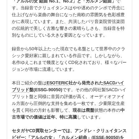
「アルルの女 組曲 No.1、No.2」と「カルメン組曲」
で
す。当録音でクリュイタンスはやや遅めのテンポで丹念に
仕上げながら楽曲の舞台になった南欧の雰囲気を色彩感豊
かに表現しています。また、共演したパリ音楽院管弦楽団
の伝統的で美しく古雅な響きの素晴らしさも、当録音を特
別なものにしている大きな要因となっています。
録音から50年以上たった現在でも名盤として世界中のクラ
シック愛好家に親しまれている作品です。しかしながら、
名作ゆえこれまで幾度となくCD化されており、様々なバー
ジョンが市場に流通しています。
本日ご紹介の盤は
ESOTERIC
社から発売された
SACDハイ
ブリッド
盤(ESSG-90050)
です。その他の同社製SACDハイ
ブリット盤と同様に音質の評価が高く、オーディオファイ
ル方面から圧倒的な支持を集める一枚です。少量限定生産
を貫く同社の方針も影響して、
現在は廃盤
状態の本作の
中
古市場での価値は近年、特に高騰
しています。
セタガヤCD買取センターでは、アンドレ・クリュイタンス
ビゼー:「アルルの女」「カルメン組曲」(ESSE-90050)を