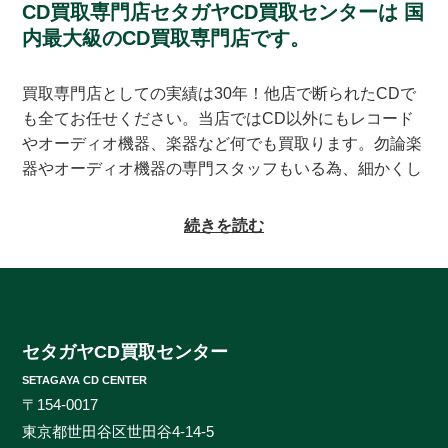
CD買取専門店セタガヤCD買取センターは
国
内最大級のCD買取専門店です。
買取専門店としての実績は30年！他店で断られたCDで
も全てお任せください。当店ではCD以外にもレコード
やオーディオ機器、楽器など何でも買取ります。勿論楽
器やオーディオ機器の専門スタッフもいる為、細かくし
っかりとした査定をお約束致します。系列にレコードの
買取専門店もある為、古いレコードの処分に困っている
続きを読む
方もご相談頂けます。CDの買取対象ジャンルはオール
ジャンルなんでも大丈夫！ロック、ジャズ、ソウル、歌
謡曲、クラシック、サントラやインディーズ盤まで、と
にかくなんでもご相談ください。ヒットタイトルから誰
も知らないマイナータイトルまで何でもお売りくださ
セタガヤCD買取センター
い。プレミアCDをどこよりも高く、ギリギリまで高額
SETAGAYA CD CENTER
買取させて頂けるのはセタガヤCD買取センターだけで
〒154-0017
す。お客様の大切なCDの価値をしっかりと見極めるた
東京都世田谷区世田谷4-14-5
めに、各ジャンルに精通したベテランのスタッフが一つ