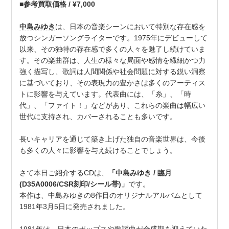
■参考買取価格 / ¥7,000
中島みゆき
は、日本の音楽シーンにおいて特別な存在感を
放つシンガーソングライターです。1975年にデビューして
以来、その独特の存在感で多くの人々を魅了し続けていま
す。その楽曲群は、人生の様々な局面や感情を繊細かつ力
強く描写し、歌詞は人間関係や社会問題に対する鋭い洞察
に基づいており、その表現力の豊かさは多くのアーティス
トに影響を与えています。代表曲には、「糸」、「時
代」、「ファイト！」などがあり、これらの楽曲は幅広い
世代に支持され、カバーされることも多いです。
長いキャリアを通じて築き上げた独自の音楽世界は、今後
も多くの人々に影響を与え続けることでしょう。
さて本日ご紹介するCDは、
「中島みゆき / 臨月
(D35A0006/CSR刻印/シール帯)」
です。
本作は、中島みゆきの8作目のオリジナルアルバムとして
1981年3月5日に発売されました。