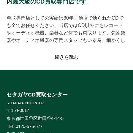
内最大級のCD買取専門店です。
買取専門店としての実績は30年！他店で断られたCDで
も全てお任せください。当店ではCD以外にもレコード
やオーディオ機器、楽器など何でも買取ります。勿論楽
器やオーディオ機器の専門スタッフもいる為、細かくし
っかりとした査定をお約束致します。系列にレコードの
買取専門店もある為、古いレコードの処分に困っている
続きを読む
方もご相談頂けます。CDの買取対象ジャンルはオール
ジャンルなんでも大丈夫！ロック、ジャズ、ソウル、歌
謡曲、クラシック、サントラやインディーズ盤まで、と
にかくなんでもご相談ください。ヒットタイトルから誰
も知らないマイナータイトルまで何でもお売りくださ
セタガヤCD買取センター
い。プレミアCDをどこよりも高く、ギリギリまで高額
SETAGAYA CD CENTER
買取させて頂けるのはセタガヤCD買取センターだけで
〒154-0017
す。お客様の大切なCDの価値をしっかりと見極めるた
東京都世田谷区世田谷4-14-5
めに、各ジャンルに精通したベテランのスタッフが一つ
TEL:
0120-575-577
一つ丁寧に査定を行わせて頂きます。過去の莫大な買取