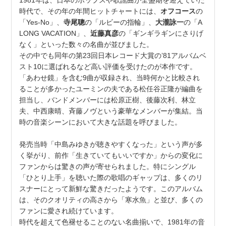
1981年は、日本のポップスや歌謡曲が全盛期を迎えていた
時代で、その年の年間ヒットチャートには、
オフコース
の
「Yes-No」、
寺尾聰
の「ルビーの指輪」、
大瀧詠一
の「A
LONG VACATION」、
近藤真彦
の「ギンギラギンにさりげ
なく」といった数々の名曲が並びました。
その中でも同年の第23回日本レコード大賞の’81アルバムベ
スト10に選ばれるなど高い評価を受けたのが本作です。
「あわせ鏡」を含む9曲が収録され、当時何かと比較され
ることが多かったユーミンの夫である松任谷正隆が編曲を
担当し、バンドメンバーには松原正樹、後藤次利、林立
夫、中西康晴、斉藤ノヴという豪華なメンバーが集結。当
時の音楽シーンにおいて大きな話題を呼びました。
発売当時「中島みゆきが聴きやすくなった」という声が多
く挙がり、前作「生きていてもいいですか」からの変化に
ファンからは驚きの声が寄せられました。特にシングル
「ひとり上手」を聴いた際の歌唱のギャップは、多くのリ
スナーにとって新鮮な驚きだったようです。このアルバム
は、そのクオリティの高さから「寒水魚」と並び、多くの
ファンに愛され続けています。
時代を超えて色褪せることのない名曲揃いで、1981年の音