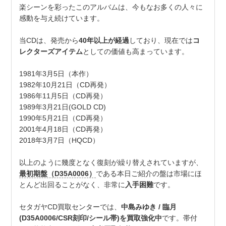
楽シーンを彩ったこのアルバムは、今もなお多くの人々に
感動を与え続けています。
当CDは、発売から
40年以上が経過
しており、現在では
コ
レクターズアイテム
としての価値も高まっています。
1981年3月5日（本作）
1982年10月21日（CD再発）
1986年11月5日（CD再発）
1989年3月21日(GOLD CD)
1990年5月21日（CD再発）
2001年4月18日（CD再発）
2018年3月7日（HQCD）
以上のように幾度となく復刻が繰り替えされていますが、
最初期盤（D35A0006）
である本日ご紹介の盤は市場にほ
とんど出回ることがなく、非常に
入手困難
です。
セタガヤCD買取センターでは、
中島みゆき / 臨月
(D35A0006/CSR刻印/シール帯)を買取強化中
です。帯付