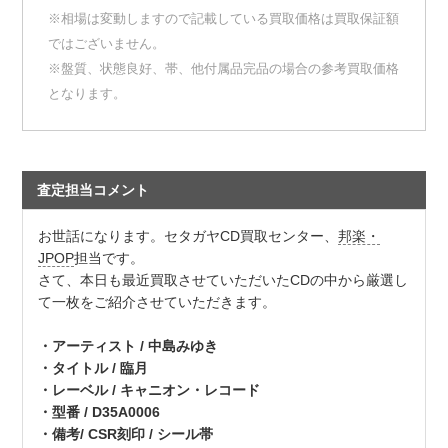
※相場は変動しますので記載している買取価格は買取保証額
ではございません。
※盤質、状態良好、帯、他付属品完品の場合の参考買取価格
となります。
査定担当コメント
お世話になります。セタガヤCD買取センター、
邦楽・
JPOP
担当です。
さて、本日も最近買取させていただいたCDの中から厳選し
て一枚をご紹介させていただきます。
・アーティスト / 中島みゆき
・タイトル / 臨月
・レーベル / キャニオン・レコード
・型番 / D35A0006
・備考/ CSR刻印 / シール帯