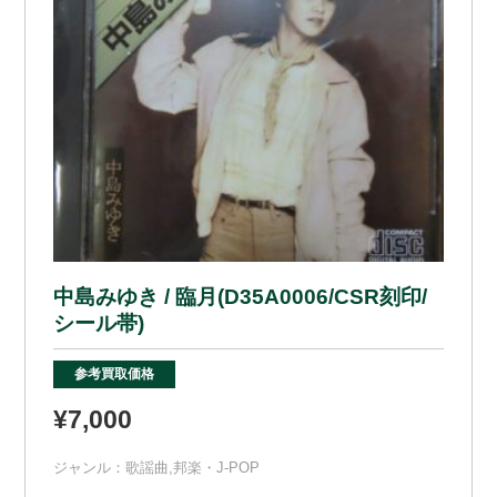
中島みゆき / 臨月(D35A0006/CSR刻印/
シール帯)
参考買取価格
¥7,000
ジャンル：
歌謡曲
,
邦楽・J-POP