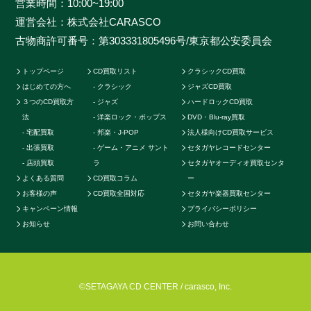
営業時間：10:00~19:00
データに加えて世界中の最新相場チャートを照らし合わ
運営会社：株式会社CARASCO
せ、ただ買い取るだけのサービスとは一線を画する「的
古物商許可番号：第303331805496号/東京都公安委員会
確な」査定はどこにも真似出来ません。ご自宅で聴かな
くなったCDの現在の中古価格をご存知ですか。CDの中
トップページ
CD買取リスト
クラシックCD買取
古相場は日々変動しています。それは国内だけではなく
はじめての方へ
クラシック
ジャズCD買取
世界基準の価格相場でも同じです。当店では国内のネッ
３つのCD買取方
ジャズ
ハードロックCD買取
トワークだけでなく、アメリカやカナダ、イギリスなど
法
洋楽ロック・ポップス
DVD・Blu-ray買取
の海外ネットワークも強く、日本では人気のないCDで
宅配買取
邦楽・J-POP
法人様向けCD買取サービス
も高く買取ることが可能です。業界トップの高価買取を
出張買取
ゲーム・アニメ サント
セタガヤレコードセンター
実現することができます。例えばクラシックのCDでも
店頭買取
ラ
セタガヤオーディオ買取センタ
よくある質問
CD買取コラム
ー
高音質盤か通常盤で全く値段が変わってきたり、ロック
お客様の声
CD買取全国対応
セタガヤ楽器買取センター
やポップス系CDで帯の形状や製造年によって何十倍に
キャンペーン情報
プライバシーポリシー
も値段が変わる場合もあります。またそのパターンごと
お知らせ
お問い合わせ
に海外相場の方が高いなど販売に関する最適ルートも
様々です。他店より1円でも高く買い取らせて頂く為に
当店では日々最高価格でのお取引を続けております。
CDを処分したい・売りたい・現金化したいなど、お客
©SETAGAYA CD CENTER / carasco, Inc.
様の様々なニーズに応えられるように、CD買取専門店