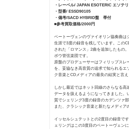
・レーベル/ JAPAN ESOTERIC エソテ
・型番/ ESSD90105
・備考/SACD HYBRID盤 帯付
■参考買取価格/2000円
ベートーヴェンのヴァイオリン協奏曲は
生涯で3度の録音を残しています。このCDは
された「ロマンス」2曲を追加したもの
ボウ管弦楽団です。
原盤のプロデューサーはフィリップスレ
を、妥協なき高音質の追求で知られるエソ
ク音楽とCDメディアの最良の結実と言え
しかし最近ではネット回線のさらなる高
データを扱えるようになってきました。
質でシェリング3度の録音のカデンツァ
また、クラシック音楽と新たなメディア
イッセルシュテットとの2度目の録音で
ェリングはこの3度目のベートーヴェン