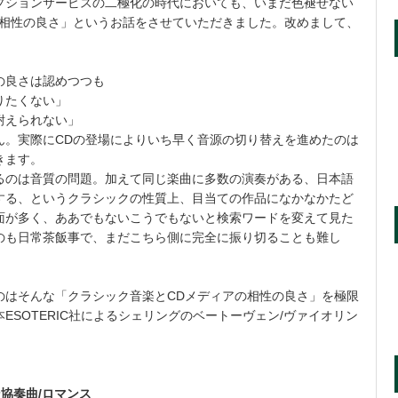
プションサービスの二極化の時代においても、いまだ色褪せない
の相性の良さ」というお話をさせていただきました。改めまして、
の良さは認めつつも
りたくない」
耐えられない」
ん。実際にCDの登場によりいち早く音源の切り替えを進めたのは
きます。
るのは音質の問題。加えて同じ楽曲に多数の演奏がある、日本語
する、というクラシックの性質上、目当ての作品になかなかたど
面が多く、ああでもないこうでもないと検索ワードを変えて見た
のも日常茶飯事で、まだこちら側に完全に振り切ることも難し
のはそんな「クラシック音楽とCDメディアの相性の良さ」を極限
SOTERIC社によるシェリングのベートーヴェン/ヴァイオリン
協奏曲/ロマンス