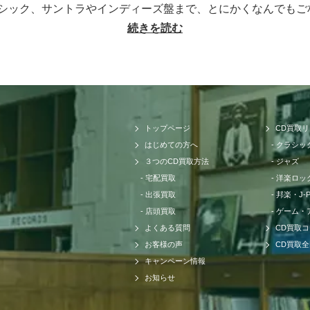
シック、サントラやインディーズ盤まで、とにかくなんでもご
もお売りください。プレミアCDをどこよりも高く、ギリギリ
続きを読む
大切なCDの価値をしっかりと見極めるために、各ジャンルに
の莫大な買取データに加えて世界中の最新相場チャートを照ら
どこにも真似出来ません。ご自宅で聴かなくなったCDの現在
内だけではなく世界基準の価格相場でも同じです。当店では国
トワークも強く、日本では人気のないCDでも高く買取ること
トップページ
CD買取
ックのCDでも高音質盤か通常盤で全く値段が変わってきたり
はじめての方へ
クラシッ
る場合もあります。またそのパターンごとに海外相場の方が高
３つのCD買取方法
ジャズ
せて頂く為に当店では日々最高価格でのお取引を続けておりま
宅配買取
洋楽ロッ
に応えられるように、CD買取専門店セタガヤCD買取センタ
出張買取
邦楽・J-
。全ての買取方法において手数料を完全無料に設定しておりま
店頭買取
ゲーム・
担は一切ございません。枚数やご内容に応じた全国出張や即日
よくある質問
CD買取
ることでまとまった額が手に入る可能性もございます。CDと
お客様の声
CD買取
らせて頂く為に高級オーディオに関する深い知識を持ったスタ
キャンペーン情報
お品物、運び出しが大変な場合なども全て当店スタッフにお任
お知らせ
して運び出しまで完了することも可能です。他店に査定をお願
しい、今日すぐに現金化したい、知識がなくてどうすればいい