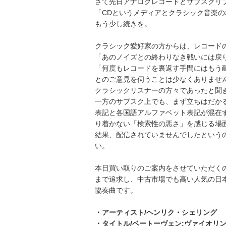
さて先日アナログレコードとサブスクリ
「CDというメディアとクラシック音楽
もう少し続きを。
クラシック愛好家の方からは、レコード
「あのノイズとの終わりなき戦いには戻
「何度もレコードを裏返す手間にはもう
とのご意見を伺うことは少なくありませ
クラシックリスナーの方々であったと聞
一方のサブスク上でも、まず立ちはだか
表記と各国語アルファベット表記が混在
り着かない「検索性の悪さ」を感じる場
結果、配信されていませんでしたという
い。
本日買い取りのご案内をさせていただく
まで追求し、中古市場でも高い人気の日本E
協奏曲です。
・アーティスト/ヘンリク・シェリング
・タイトル/ベートーヴェン:ヴァイオリン