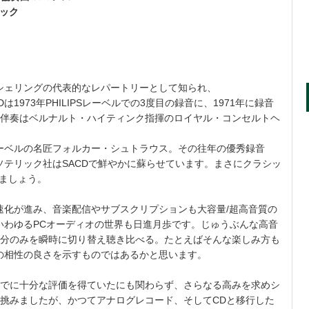
リック
シェリングの代表的なレパートリーとして知られ、
1973年PHILIPSレーベルでの3度目の録音に、1971年に録音
。伴奏はベルナルト・ハイティンク指揮のロイヤル・コンセルトヘ
ーベルの名匠フォルカー・シュトラウス。その往年の優秀録音
テリック社はSACDで鮮やかに蘇らせています。まさにクラシッ
ましょう。
速化が進み、音楽配信やサブスクリプションも大容量/超高音質の
いわゆるPCオーディオの世界も日進月歩です。じゅうぶんな高音
部分のみを瞬時に切り替え聴き比べる。たとえばそんな楽しみ方も
の相性の良さを示すものではあるかと思います。
すでに十分な評価を得ていたにも関わらず、さらなる高みを求めシ
に挑みましたが、かつてアナログレコード、そしてCDと移行した