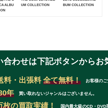
CA ALBU
UM COLLECTION
BUM COLLECTION
ION
い合わせは
下記ボタンからお
送料・出張料
全て無料！
お客様のご
30年
買い取れないジャンルはございません。
万枚
の買取実績！
国内最大級のCD・DV