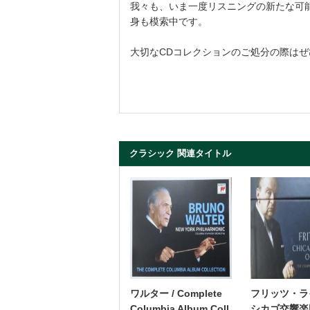
我々も、いま一度リスニングの新たな可
身も模索中です。
大切なCDコレクションのご処分の際はぜ
クラシック 関連タイトル
ワルター / Complete
フリッツ・ライ
Columbia Album Coll
シカゴ交響楽団