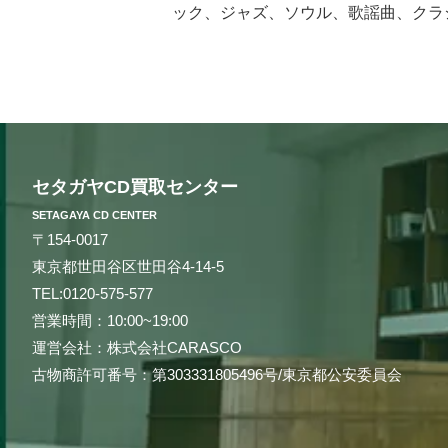
ック、ジャズ、ソウル、歌謡曲、クラ
も知らないマイナータイトルまで何で
CD買取センターだけです。お客様の
丁寧に査定を行わせて頂きます。過去
スとは一線を画する「的確な」査定は
相場は日々変動しています。それは国
カやカナダ、イギリスなどの海外ネッ
セタガヤCD買取センター
現することができます。例えばクラシ
製造年によって何十倍にも値段が変わ
SETAGAYA CD CENTER
です。他店より1円でも高く買い取ら
〒154-0017
化したいなど、お客様の様々なニーズ
東京都世田谷区世田谷4-14-5
3つの買取方法をご用意しております
TEL:
0120-575-577
料など全て無料で買取にお客様のご負
営業時間：10:00~19:00
が必要となった時、手持ちのCDを売
運営会社：株式会社CARASCO
ィオや楽器・機材などもまとめて買取
古物商許可番号：第303331805496号/東京都公安委員会
買取が可能です。大きな機材や大量の
ればご連絡頂いたその日の内にお伺い
自宅まで来て大量のCDを処分してほ