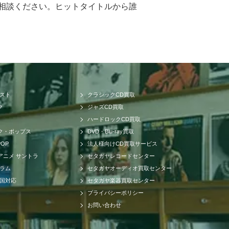
相談ください。ヒットタイトルから誰
まで高額買取させて頂けるのはセタガヤ
精通したベテランのスタッフが一つ一つ
し合わせ、ただ買い取るだけのサービ
の中古価格をご存知ですか。CDの中古
内のネットワークだけでなく、アメリ
が可能です。業界トップの高価買取を実
リスト
クラシックCD買取
、ロックやポップス系CDで帯の形状や
ク
ジャズCD買取
いなど販売に関する最適ルートも様々
ハードロックCD買取
す。CDを処分したい・売りたい・現金
ク・ポップス
DVD・Blu-ray買取
ーでは郵送買取、出張買取、店頭買取の
POP
法人様向けCD買取サービス
す。出張費、査定料、送料、振込手数
アニメ サントラ
セタガヤレコードセンター
対応、即日払いも可能です。急にお金
コラム
セタガヤオーディオ買取センター
一緒にアンプ、スピーカーなどのオーデ
全国対応
セタガヤ楽器買取センター
ッフも在籍しており確実に相場以上の
プライバシーポリシー
せ頂ければラクラクです。ご希望頂け
お問い合わせ
いしたが納得できない査定額だった、
のか分からないなど、CD買取に関して