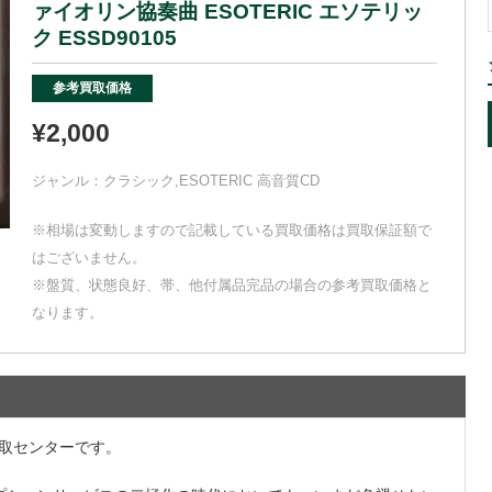
ァイオリン協奏曲 ESOTERIC エソテリッ
ク ESSD90105
参考買取価格
¥2,000
ジャンル：
クラシック
,
ESOTERIC 高音質CD
※相場は変動しますので記載している買取価格は買取保証額で
はございません。
※盤質、状態良好、帯、他付属品完品の場合の参考買取価格と
なります。
買取センターです。