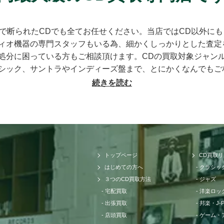
店で断られたCDでも全てお任せください。当店ではCD以外に
ィオ機器の専門スタッフもいる為、細かくしっかりとした査定
処分に困っている方もご相談頂けます。CDの買取対象ジャン
シック、サントラやインディーズ盤まで、とにかくなんでもご
もお売りください。プレミアCDをどこよりも高く、ギリギリ
続きを読む
大切なCDの価値をしっかりと見極めるために、各ジャンルに
の莫大な買取データに加えて世界中の最新相場チャートを照ら
どこにも真似出来ません。ご自宅で聴かなくなったCDの現在
内だけではなく世界基準の価格相場でも同じです。当店では国
トワークも強く、日本では人気のないCDでも高く買取ること
トップページ
CD買取
ックのCDでも高音質盤か通常盤で全く値段が変わってきたり
はじめての方へ
クラシッ
る場合もあります。またそのパターンごとに海外相場の方が高
３つのCD買取方法
ジャズ
せて頂く為に当店では日々最高価格でのお取引を続けておりま
宅配買取
洋楽ロッ
に応えられるように、CD買取専門店セタガヤCD買取センタ
出張買取
邦楽・J-
。全ての買取方法において手数料を完全無料に設定しておりま
店頭買取
ゲーム・
担は一切ございません。枚数やご内容に応じた全国出張や即日