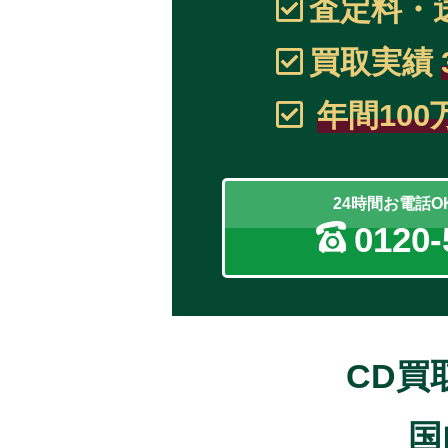
査定料・
買取実績
年間100
24時間お電話
0120-
CD買
国