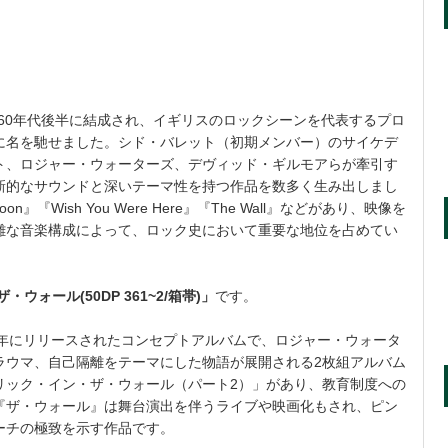
960年代後半に結成され、イギリスのロックシーンを代表するプロ
に名を馳せました。シド・バレット（初期メンバー）のサイケデ
ト、ロジャー・ウォーターズ、デヴィッド・ギルモアらが牽引す
新的なサウンドと深いテーマ性を持つ作品を数多く生み出しまし
 Moon』『Wish You Were Here』『The Wall』などがあり、映像を
雑な音楽構成によって、ロック史において重要な地位を占めてい
・ウォール(50DP 361~2/箱帯)」
です。
1979年にリリースされたコンセプトアルバムで、ロジャー・ウォータ
ラウマ、自己隔離をテーマにした物語が展開される2枚組アルバム
リック・イン・ザ・ウォール（パート2）」があり、教育制度への
『ザ・ウォール』は舞台演出を伴うライブや映画化もされ、ピン
ーチの極致を示す作品です。