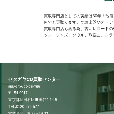
買取専門店としての実績は30年！他
何でも買取ります。勿論楽器やオーデ
買取専門店もある為、古いレコードの
ック、ジャズ、ソウル、歌謡曲、クラ
も知らないマイナータイトルまで何で
CD買取センターだけです。お客様の
丁寧に査定を行わせて頂きます。過去
スとは一線を画する「的確な」査定は
相場は日々変動しています。それは国
カやカナダ、イギリスなどの海外ネッ
セタガヤCD買取センター
現することができます。例えばクラシ
製造年によって何十倍にも値段が変わ
SETAGAYA CD CENTER
です。他店より1円でも高く買い取ら
〒154-0017
化したいなど、お客様の様々なニーズ
東京都世田谷区世田谷4-14-5
3つの買取方法をご用意しております
TEL:
0120-575-577
料など全て無料で買取にお客様のご負
営業時間：10:00~19:00