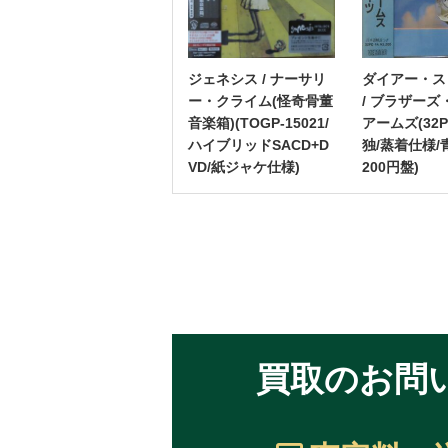
ジェネシス / ナーサリ
ダイアー・ス
ー・クライム(怪奇骨董
/ ブラザーズ
音楽箱)(TOGP-15021/
アームズ(32P
ハイブリッドSACD+D
独/蒸着仕様/
VD/紙ジャケ仕様)
200円盤)
買取のお問