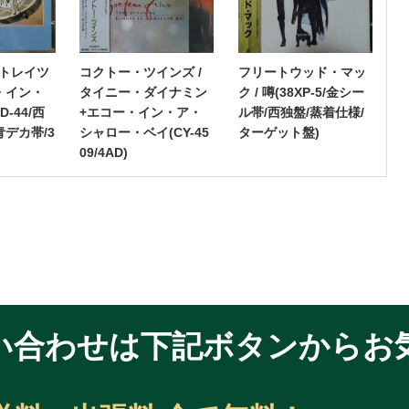
トレイツ
コクトー・ツインズ /
フリートウッド・マッ
・イン・
タイニー・ダイナミン
ク / 噂(38XP-5/金シー
D-44/西
+エコー・イン・ア・
ル帯/西独盤/蒸着仕様/
青デカ帯/3
シャロー・ベイ(CY-45
ターゲット盤)
09/4AD)
い合わせは
下記ボタンからお