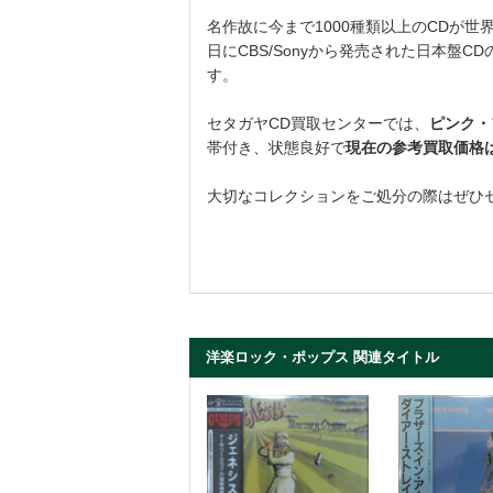
名作故に今まで1000種類以上のCDが世
日にCBS/Sonyから発売された日本盤C
す。
セタガヤCD買取センターでは、
ピンク・フ
帯付き、状態良好で
現在の参考買取価格は¥
大切なコレクションをご処分の際はぜひ
洋楽ロック・ポップス 関連タイトル