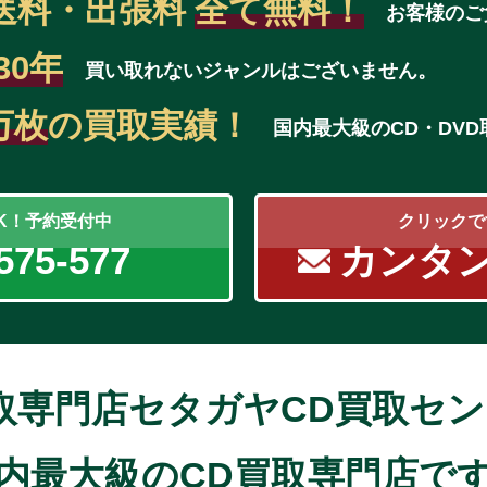
送料・出張料
全て無料！
お客様のご
30年
買い取れないジャンルはございません。
万枚
の買取実績！
国内最大級のCD・DV
OK！予約受付中
クリックで
575-577
カンタ
取専門店セタガヤCD買取セ
内最大級のCD買取専門店で