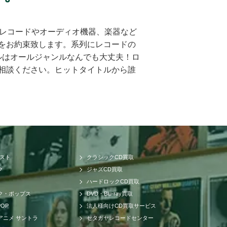
もレコードやオーディオ機器、楽器など
をお約束致します。系列にレコードの
ルはオールジャンルなんでも大丈夫！ロ
相談ください。ヒットタイトルから誰
まで高額買取させて頂けるのはセタガヤ
精通したベテランのスタッフが一つ一つ
し合わせ、ただ買い取るだけのサービ
の中古価格をご存知ですか。CDの中古
内のネットワークだけでなく、アメリ
が可能です。業界トップの高価買取を実
リスト
クラシックCD買取
、ロックやポップス系CDで帯の形状や
ク
ジャズCD買取
いなど販売に関する最適ルートも様々
ハードロックCD買取
す。CDを処分したい・売りたい・現金
ク・ポップス
DVD・Blu-ray買取
ーでは郵送買取、出張買取、店頭買取の
POP
法人様向けCD買取サービス
す。出張費、査定料、送料、振込手数
アニメ サントラ
セタガヤレコードセンター
対応、即日払いも可能です。急にお金