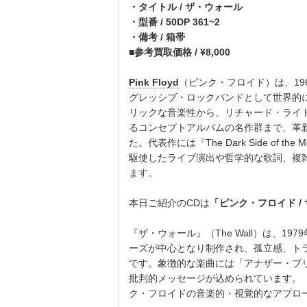
・タイトル / ザ・ウォール
・型番 / 50DP 361~2
・備考 / 箱帯
■参考買取価格 / ¥8,000
Pink Floyd
（ピンク・フロイド）は、1
グレッシブ・ロックバンドとして世界的
リックな音楽性から、リチャード・ライ
るコンセプトアルバムの名作群まで、革
た。代表作には『The Dark Side of the
駆使したライブ演出や哲学的な歌詞、複
ます。
本日ご紹介のCDは
「ピンク・フロイド / ザ
『ザ・ウォール』（The Wall）は、
ーズが中心となり制作され、孤立感、ト
です。象徴的な楽曲には「アナザー・ブ
批判的メッセージが込められています。
ク・フロイドの音楽的・視覚的なアプロ