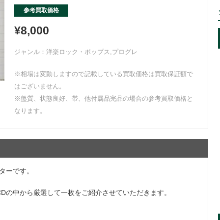
参考買取価格
¥8,000
ジャンル：
洋楽ロック・ポップス
,
プログレ
※相場は変動しますので記載している買取価格は買取保証額で
はございません。
※盤質、状態良好、帯、他付属品完品の場合の参考買取価格と
なります。
ターです。
CDの中から厳選して一枚をご紹介させていただきます。