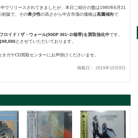
界中でリリースされてきましたが、本日ご紹介の盤は1985年6月21
Dの初版で、その
希少性
の高さから中古市場の価格は
高騰傾向
で
ロイド / ザ・ウォール(50DP 361~2/箱帯)を買取強化中
です。
8,000
とさせていただいております。
セタガヤCD買取センターにお声掛けくださいませ。
掲載日： 2019年10月8日