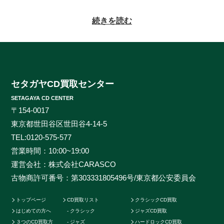
っかりとした査定をお約束致します。系列にレコードの
買取専門店もある為、古いレコードの処分に困っている
続きを読む
方もご相談頂けます。CDの買取対象ジャンルはオール
ジャンルなんでも大丈夫！ロック、ジャズ、ソウル、歌
謡曲、クラシック、サントラやインディーズ盤まで、と
にかくなんでもご相談ください。ヒットタイトルから誰
も知らないマイナータイトルまで何でもお売りくださ
セタガヤCD買取センター
い。プレミアCDをどこよりも高く、ギリギリまで高額
SETAGAYA CD CENTER
買取させて頂けるのはセタガヤCD買取センターだけで
〒154-0017
す。お客様の大切なCDの価値をしっかりと見極めるた
東京都世田谷区世田谷4-14-5
めに、各ジャンルに精通したベテランのスタッフが一つ
TEL:
0120-575-577
一つ丁寧に査定を行わせて頂きます。過去の莫大な買取
営業時間：10:00~19:00
データに加えて世界中の最新相場チャートを照らし合わ
運営会社：株式会社CARASCO
せ、ただ買い取るだけのサービスとは一線を画する「的
古物商許可番号：第303331805496号/東京都公安委員会
確な」査定はどこにも真似出来ません。ご自宅で聴かな
くなったCDの現在の中古価格をご存知ですか。CDの中
トップページ
CD買取リスト
クラシックCD買取
古相場は日々変動しています。それは国内だけではなく
はじめての方へ
クラシック
ジャズCD買取
世界基準の価格相場でも同じです。当店では国内のネッ
３つのCD買取方
ジャズ
ハードロックCD買取