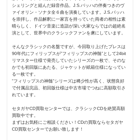
シェリングと組んだ録音作品。J.S.バッハの伴奏つきのヴ
ァイオリン・ソナタ全６曲を演奏しています。J.S.バッハ
を崇拝し、作品解釈に一家言を持っていた両者の相性は素
晴らしく、ドイツ音楽に造詣が深い大家ならではの超絶名
演として、世界中のクラシックファンを虜にしています。
そんなクラシックの名盤ですが、今回取り上げたプレスは
90年代にフィリップスが”フィリップスの神髄”として24bit
リマスター仕様で発売していたシリーズの一枚で、そのな
かでも初回版にあたる、ジャケットが紙箱仕様になってい
る一枚です。
”フィリップスの神髄”シリーズは稀少性が高く、状態良好
で付属品完品、初回版仕様は中古市場でつねに高額取引さ
れています。
セタガヤCD買取センターでは、
クラシックCDを絶賛高額
買取中です。
まずはお気軽にご相談ください！CDの買取ならセタガヤ
CD買取センターでお願い致します！