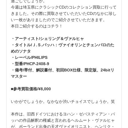
過ごしでしょうか。
今週は埼玉県にクラシックCDのコレクション買取に行って
きました。その際に買取させていただいたCDのなかに珍し
い一枚がありましたのでご紹介させていただきます。
本日ご紹介するのはコチラ！
・アーティスト/シェリング＆ヴァルヒャ
・タイトル/Ｊ.Ｓ.バッハ：ヴァイオリンとチェンバロのた
めのソナタ
・レーベル/PHILIPS
・型番/PHCP-2408-9
・備考/帯付、解説書付、初回BOX仕様、限定版、24bitリ
マスター
■参考買取価格/¥8,000
いかがでしょうか。なかなか渋いチョイスでしょうか。笑
本作は、旧西ドイツにおけるヨハン・ゼバスティアン・バ
ッハの作品解釈の権威と言われるヘルムート・ヴァルヒャ
が、ポーランド出身の天才ヴァイオリニスト、ヘンリク・