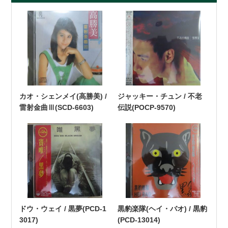
カオ・シェンメイ(高勝美) /
ジャッキー・チュン / 不老
雷射金曲Ⅲ(SCD-6603)
伝説(POCP-9570)
ドウ・ウェイ / 黒夢(PCD-1
黒豹楽隊(ヘイ・バオ) / 黒豹
3017)
(PCD-13014)