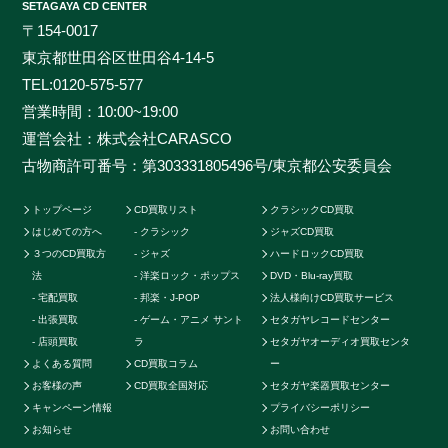
SETAGAYA CD CENTER
買取させて頂けるのはセタガヤCD買取センターだけで
〒154-0017
す。お客様の大切なCDの価値をしっかりと見極めるた
東京都世田谷区世田谷4-14-5
めに、各ジャンルに精通したベテランのスタッフが一つ
TEL:
0120-575-577
一つ丁寧に査定を行わせて頂きます。過去の莫大な買取
営業時間：10:00~19:00
データに加えて世界中の最新相場チャートを照らし合わ
運営会社：株式会社CARASCO
せ、ただ買い取るだけのサービスとは一線を画する「的
古物商許可番号：第303331805496号/東京都公安委員会
確な」査定はどこにも真似出来ません。ご自宅で聴かな
くなったCDの現在の中古価格をご存知ですか。CDの中
トップページ
CD買取リスト
クラシックCD買取
古相場は日々変動しています。それは国内だけではなく
はじめての方へ
クラシック
ジャズCD買取
世界基準の価格相場でも同じです。当店では国内のネッ
３つのCD買取方
ジャズ
ハードロックCD買取
トワークだけでなく、アメリカやカナダ、イギリスなど
法
洋楽ロック・ポップス
DVD・Blu-ray買取
の海外ネットワークも強く、日本では人気のないCDで
宅配買取
邦楽・J-POP
法人様向けCD買取サービス
も高く買取ることが可能です。業界トップの高価買取を
出張買取
ゲーム・アニメ サント
セタガヤレコードセンター
実現することができます。例えばクラシックのCDでも
店頭買取
ラ
セタガヤオーディオ買取センタ
よくある質問
CD買取コラム
ー
高音質盤か通常盤で全く値段が変わってきたり、ロック
お客様の声
CD買取全国対応
セタガヤ楽器買取センター
やポップス系CDで帯の形状や製造年によって何十倍に
キャンペーン情報
プライバシーポリシー
も値段が変わる場合もあります。またそのパターンごと
お知らせ
お問い合わせ
に海外相場の方が高いなど販売に関する最適ルートも