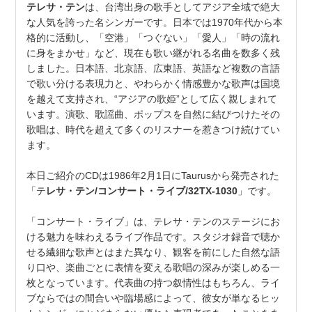
テレサ・テン
は、台湾出身の歌手としてアジア全域で絶大
な人気を誇った名シンガーです。日本では1970年代から本
格的に活動し、「空港」「つぐない」「愛人」「時の流れ
に身をまかせ」など、現在も歌い継がれる名曲を数多く残
しました。日本語、北京語、広東語、英語など複数の言語
で歌い分ける表現力と、やわらかく情感豊かな歌声は国境
を越えて支持され、“アジアの歌姫”として広く親しまれて
います。演歌、歌謡曲、ポップスを自然に結びつけたその
歌唱は、時代を超えて多くのリスナーを惹きつけ続けてい
ます。
本日ご紹介のCDは1986年2月1日にTaurusから発売された
「テ
レサ・テン/コンサート・ライブ/32TX-1030
」です。
「コンサート・ライブ」は、テレサ・テンのステージにお
ける魅力を味わえるライブ作品です。スタジオ録音で聴か
せる繊細な歌声とはまた異なり、観客を前にした自然な語
り口や、楽曲ごとに表情を変える歌唱の深みが楽しめる一
枚となっています。代表曲の持つ叙情性はもちろん、ライ
ブならではの間合いや臨場感によって、彼女が単なるヒッ