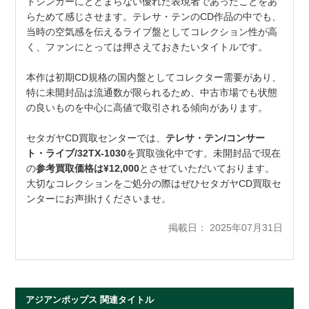
トシンガーにとどまらない優れた表現者であったことをあ
らためて感じさせます。テレサ・テンのCD作品の中でも、
当時の空気感を伝えるライブ盤としてコレクション性が高
く、ファンにとっては押さえておきたいタイトルです。
本作は初期CD規格の国内盤としてコレクター需要があり、
特に未開封品は流通数が限られるため、中古市場でも状態
の良いものを中心に高値で取引される傾向があります。
セタガヤCD買取センターでは、
テレサ・テン/コンサー
ト・ライブ/32TX-1030
を買取強化中です。未開封品で現在
の
参考買取価格は¥12,000
とさせていただいております。
大切なコレクションをご処分の際はぜひセタガヤCD買取セ
ンターにお声掛けくださいませ。
掲載日： 2025年07月31日
アジアンポップス 関連タイトル