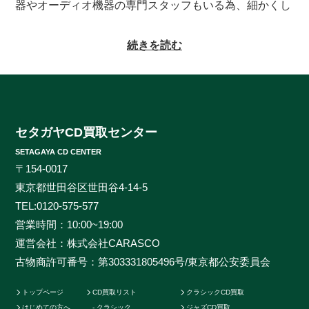
器やオーディオ機器の専門スタッフもいる為、細かくし
っかりとした査定をお約束致します。系列にレコードの
買取専門店もある為、古いレコードの処分に困っている
続きを読む
方もご相談頂けます。CDの買取対象ジャンルはオール
ジャンルなんでも大丈夫！ロック、ジャズ、ソウル、歌
謡曲、クラシック、サントラやインディーズ盤まで、と
にかくなんでもご相談ください。ヒットタイトルから誰
も知らないマイナータイトルまで何でもお売りくださ
セタガヤCD買取センター
い。プレミアCDをどこよりも高く、ギリギリまで高額
SETAGAYA CD CENTER
買取させて頂けるのはセタガヤCD買取センターだけで
〒154-0017
す。お客様の大切なCDの価値をしっかりと見極めるた
東京都世田谷区世田谷4-14-5
めに、各ジャンルに精通したベテランのスタッフが一つ
TEL:
0120-575-577
一つ丁寧に査定を行わせて頂きます。過去の莫大な買取
営業時間：10:00~19:00
データに加えて世界中の最新相場チャートを照らし合わ
運営会社：株式会社CARASCO
せ、ただ買い取るだけのサービスとは一線を画する「的
古物商許可番号：第303331805496号/東京都公安委員会
確な」査定はどこにも真似出来ません。ご自宅で聴かな
くなったCDの現在の中古価格をご存知ですか。CDの中
トップページ
CD買取リスト
クラシックCD買取
古相場は日々変動しています。それは国内だけではなく
はじめての方へ
クラシック
ジャズCD買取