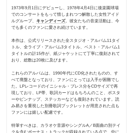
1973年9月1日にデビューし、1978年4月4日に後楽園球場
でのコンサートをもって惜しまれつつ解散した女性アイド
ルグループ、
キャンディーズ
。彼女たちの音楽活動は、今
でも多くのファンに愛され続けています。
本作は、公式リリースされた全スタジオ・アルバム11タイ
トル、全ライブ・アルバム3タイトル、ベスト・アルバム1
タイトルの計15作が、紙ジャケットにて丁寧に復刻されて
おり、総数は20枚に及びます。
これらのアルバムは、1990年代にCD化されたものの、す
べて廃盤となっており、ファンにとっては入手が困難でし
た。LPレコードのイニシャル・プレス分をCDサイズで再
現しており、LP帯、歌詞カードはもちろんのこと、ポスタ
ーやピンナップ、ステッカーなども復刻されています。読
み易さを重視した別冊歌詞ブックレットが用意された点も
ファンには嬉しい配慮です。
特筆すべきは、カラオケ音源やシングルA／B面曲の別テイ
クを含むボーナス・トラックが収録されている点で、中に