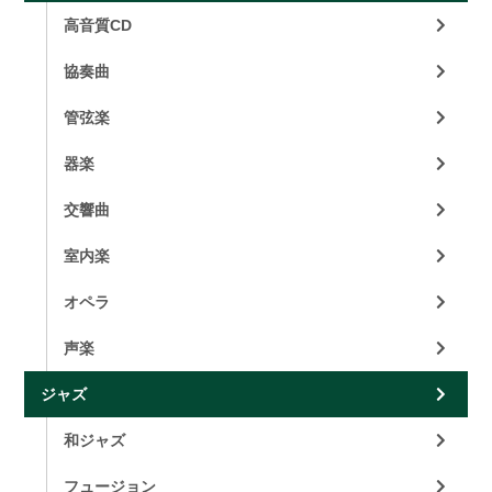
高音質CD
協奏曲
管弦楽
器楽
交響曲
室内楽
オペラ
声楽
ジャズ
和ジャズ
フュージョン