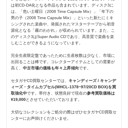
は初CD-DA化となる作品も含まれています。ディスク3に
は、「危い土曜日（2008 Time Capsule Mix）」「年下の
男の子（2008 Time Capsule Mix）」といった新たにミキ
シングされた楽曲や、発掘されたマスターテープから初音
源化となる「霧のわかれ」が収められています。また、こ
のディスク3はSuper Audio CDであり、高音質で楽曲を楽
しむことができるようになっています。
完全生産限定盤であったために生産枚数は少なく、市場に
出回ることは稀です。コレクターアイテムとしての需要が
高く、
中古市場の価格も年々上昇傾向
です。
セタガヤCD買取センターでは、
キャンディーズ / キャンデ
ィーズ・タイムカプセル(MHCL-1378~97/20CD BOX)を買
取強化中
です。帯付き、状態良好で現在の
参考買取価格は
¥19,000
とさせていただいております。
大切なコレクションをご処分の際はぜひセタガヤCD買取セ
ンターにお声掛けくださいませ。