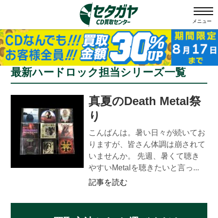
メニュー
最新ハードロック担当シリーズ一覧
真夏のDeath Metal祭
り
こんばんは。暑い日々が続いてお
りますが、皆さん体調は崩されて
いませんか。 先週、暑くて聴き
やすいMetalを聴きたいと言っ...
記事を読む