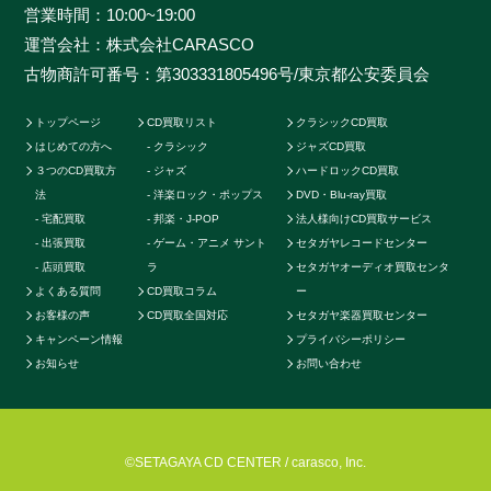
営業時間：10:00~19:00
データに加えて世界中の最新相場チャートを照らし合わ
運営会社：株式会社CARASCO
せ、ただ買い取るだけのサービスとは一線を画する「的
古物商許可番号：第303331805496号/東京都公安委員会
確な」査定はどこにも真似出来ません。ご自宅で聴かな
くなったCDの現在の中古価格をご存知ですか。CDの中
トップページ
CD買取リスト
クラシックCD買取
古相場は日々変動しています。それは国内だけではなく
はじめての方へ
クラシック
ジャズCD買取
世界基準の価格相場でも同じです。当店では国内のネッ
３つのCD買取方
ジャズ
ハードロックCD買取
トワークだけでなく、アメリカやカナダ、イギリスなど
法
洋楽ロック・ポップス
DVD・Blu-ray買取
の海外ネットワークも強く、日本では人気のないCDで
宅配買取
邦楽・J-POP
法人様向けCD買取サービス
も高く買取ることが可能です。業界トップの高価買取を
出張買取
ゲーム・アニメ サント
セタガヤレコードセンター
実現することができます。例えばクラシックのCDでも
店頭買取
ラ
セタガヤオーディオ買取センタ
よくある質問
CD買取コラム
ー
高音質盤か通常盤で全く値段が変わってきたり、ロック
お客様の声
CD買取全国対応
セタガヤ楽器買取センター
やポップス系CDで帯の形状や製造年によって何十倍に
キャンペーン情報
プライバシーポリシー
も値段が変わる場合もあります。またそのパターンごと
お知らせ
お問い合わせ
に海外相場の方が高いなど販売に関する最適ルートも
様々です。他店より1円でも高く買い取らせて頂く為に
当店では日々最高価格でのお取引を続けております。
CDを処分したい・売りたい・現金化したいなど、お客
©SETAGAYA CD CENTER / carasco, Inc.
様の様々なニーズに応えられるように、CD買取専門店