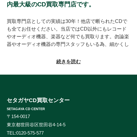
内最大級のCD買取専門店です。
買取専門店としての実績は30年！他店で断られたCDで
も全てお任せください。当店ではCD以外にもレコード
やオーディオ機器、楽器など何でも買取ります。勿論楽
器やオーディオ機器の専門スタッフもいる為、細かくし
っかりとした査定をお約束致します。系列にレコードの
買取専門店もある為、古いレコードの処分に困っている
続きを読む
方もご相談頂けます。CDの買取対象ジャンルはオール
ジャンルなんでも大丈夫！ロック、ジャズ、ソウル、歌
謡曲、クラシック、サントラやインディーズ盤まで、と
にかくなんでもご相談ください。ヒットタイトルから誰
も知らないマイナータイトルまで何でもお売りくださ
セタガヤCD買取センター
い。プレミアCDをどこよりも高く、ギリギリまで高額
SETAGAYA CD CENTER
買取させて頂けるのはセタガヤCD買取センターだけで
〒154-0017
す。お客様の大切なCDの価値をしっかりと見極めるた
東京都世田谷区世田谷4-14-5
めに、各ジャンルに精通したベテランのスタッフが一つ
TEL:
0120-575-577
一つ丁寧に査定を行わせて頂きます。過去の莫大な買取